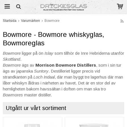
Startsida
Varumärken
Bowmore
Produkten har blivit tillagd i varukorgen
Bowmore - Bowmore whiskyglas,
Bowmoreglas
Bowmore
ligger på ön
Islay
som tillhör de Inre Hebriderna utanför
Skottland
.
Bowmore
ägs av
Morrison Bowmore Distillers
, som i sin tur
ägs av japanska
Suntory
. Destilleriet ligger precis vid
strandkanten på
Loch Indaal
, där man byggt tre lagerhus där man
låter whiskyn åldras i närheten av havet. Det är en stor del av
hemligheten bakom havssältan i doften om man ska tro
Bowmores
master distiller.
Utgått ur vårt sortiment