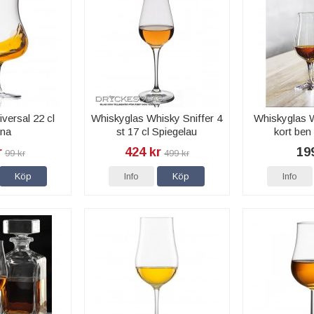
versal 22 cl
Whiskyglas Whisky Sniffer 4
Whiskyglas W
na
st 17 cl Spiegelau
kort ben 
r
424 kr
19
99 kr
499 kr
Köp
Info
Köp
Info