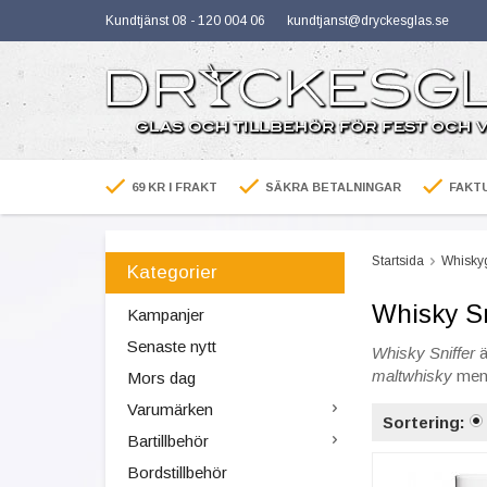
Kundtjänst 08 - 120 004 06
kundtjanst@dryckesglas.se
69 KR I FRAKT
SÄKRA BETALNINGAR
FAKTU
Startsida
Whisky
Kategorier
Whisky Sn
Kampanjer
Senaste nytt
Whisky Sniffer
ä
maltwhisky
men 
Mors dag
Varumärken
Sortering:
Bartillbehör
Bordstillbehör