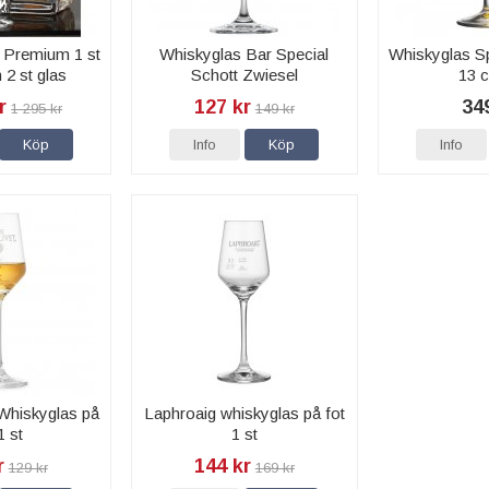
r Premium 1 st
Whiskyglas Bar Special
Whiskyglas Sp
 2 st glas
Schott Zwiesel
13 c
r
127 kr
34
1 295 kr
149 kr
Köp
Info
Köp
Info
 Whiskyglas på
Laphroaig whiskyglas på fot
1 st
1 st
r
144 kr
129 kr
169 kr