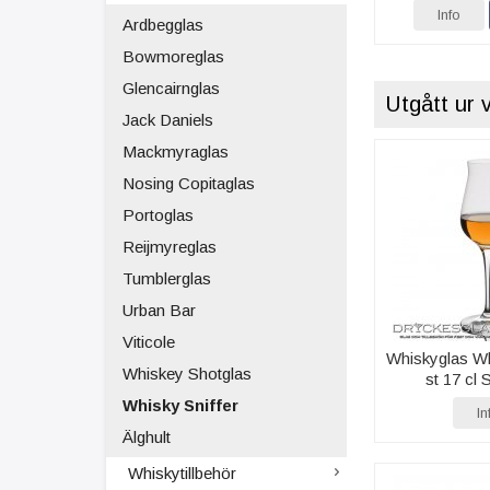
Info
Ardbegglas
Bowmoreglas
Glencairnglas
Utgått ur 
Jack Daniels
Mackmyraglas
Nosing Copitaglas
Portoglas
Reijmyreglas
Tumblerglas
Urban Bar
Viticole
Whiskyglas Wh
Whiskey Shotglas
st 17 cl 
Whisky Sniffer
In
Älghult
Whiskytillbehör