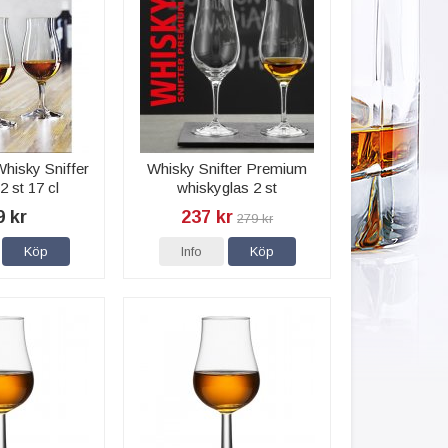
hisky Sniffer
Whisky Snifter Premium
2 st 17 cl
whiskyglas 2 st
9 kr
237 kr
279 kr
Köp
Info
Köp