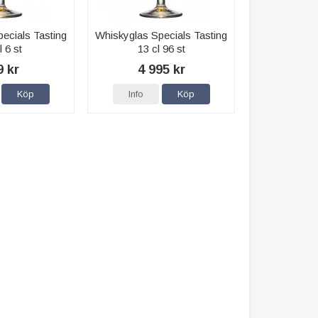
ecials Tasting
Whiskyglas Specials Tasting
l 6 st
13 cl 96 st
9 kr
4 995 kr
Köp
Info
Köp