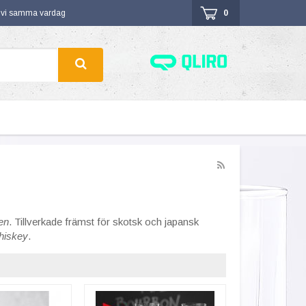
r vi samma vardag
0
en
. Tillverkade främst för skotsk och japansk
hiskey
.