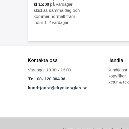
kl 15:00
på vardagar
skickas samma dag och
kommer normalt fram
inom 1-2 vardagar.
Kontakta oss
Handla
Vardagar 10.30 - 16.00
Kundtjänst
Köpvillkor
Tel.
08- 120 004 06
Retur & re
kundtjanst@dryckesglas.se
FRÅN 69 KR I FRAKT
SÄKRA BETALNIN