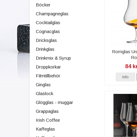
Böcker
Champagneglas
Cocktailglas
Cognacglas
Dricksglas
Drinkglas
Romglas Uni
Ro
Drinkmix & Syrup
84 k
Droppkorkar
Filmtillbehör
Info
Ginglas
Glaslock
Glögglas - muggar
Grappaglas
Irish Coffee
Kaffeglas