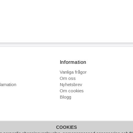
Information
Vanliga frågor
Om oss
klamation
Nyhetsbrev
Om cookies
Blogg
COOKIES
GAR
FAKTURA/AVBETALNING
SNABBA LEVERANSER
B