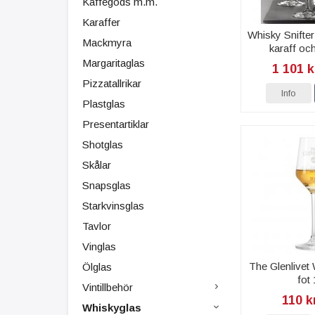
Kaffegods m.m.
Karaffer
Whisky Snifte
Mackmyra
karaff och
Margaritaglas
1 101 k
Pizzatallrikar
Info
Plastglas
Presentartiklar
Shotglas
Skålar
Snapsglas
Starkvinsglas
Tavlor
Vinglas
The Glenlivet
Ölglas
fot 
Vintillbehör
110 k
Whiskyglas