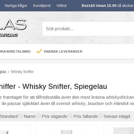
Vanliga frågor
Kundtjänst
Villkor
Beställ innan 15.00
så skicka
RA/AVBETALNING
SNABBA LEVERANSER
glas
Whisky Sniffer
iffer - Whisky Snifter, Spiegelau
r framtaget för att tillfredsställa även den mest kräsna
whiskydrickar
de passar självklart även till
svensk whisky
,
bourbon
och
irländsk w
Standard
Namn
Pris stigande
Pris fallande
Senast inlagd