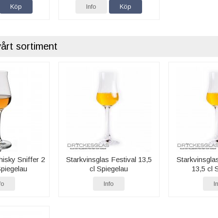
Köp
Info
Köp
vårt sortiment
isky Sniffer 2
Starkvinsglas Festival 13,5
Starkvinsglas
Spiegelau
cl Spiegelau
13,5 cl 
fo
Info
I