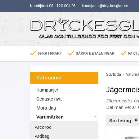
Kundtjänst 08 - 120 004 06
kundtjanst@dryckesglas.se
69 KR I FRAKT
SÄKRA BETALNINGAR
FAKTU
Startsida
Varumä
Kategorier
Jägermeis
Kampanjer
Senaste nytt
Jägermeister ört
Det man vet är 
Mors dag
Varumärken
Sortering:
Arcoroc
Ardbeg