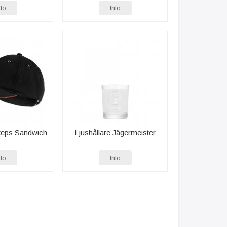
nfo
Info
keps Sandwich
Ljushållare Jägermeister
nfo
Info