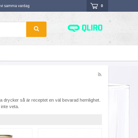
r vi samma vardag
0
a drycker så är receptet en väl bevarad hemlighet.
inte veta.