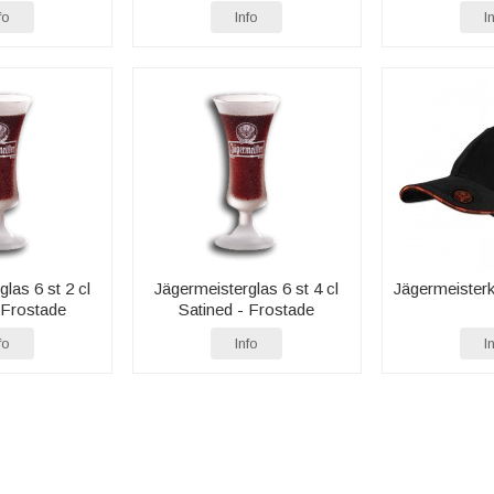
fo
Info
I
las 6 st 2 cl
Jägermeisterglas 6 st 4 cl
Jägermeister
 Frostade
Satined - Frostade
fo
Info
I