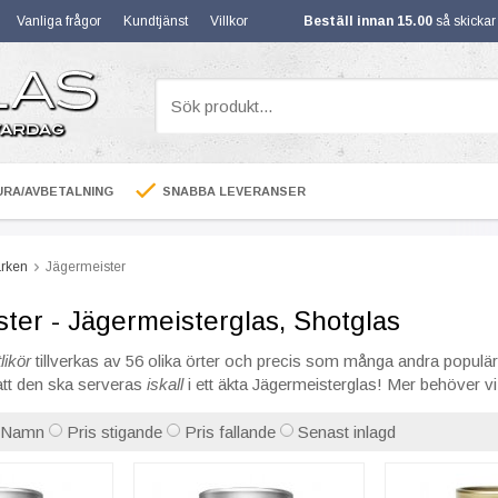
Vanliga frågor
Kundtjänst
Villkor
Beställ innan 15.00
så skicka
RA/AVBETALNING
SNABBA LEVERANSER
rken
Jägermeister
ter - Jägermeisterglas, Shotglas
likör
tillverkas av 56 olika örter och precis som många andra populär
att den ska serveras
iskall
i ett äkta Jägermeisterglas! Mer behöver vi 
Namn
Pris stigande
Pris fallande
Senast inlagd