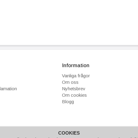
Information
Vanliga frågor
Om oss
klamation
Nyhetsbrev
Om cookies
Blogg
COOKIES
GAR
FAKTURA/AVBETALNING
SNABBA LEVERANSER
B