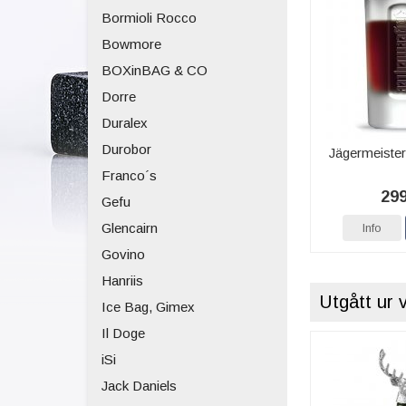
Bormioli Rocco
Bowmore
BOXinBAG & CO
Dorre
Duralex
Durobor
Jägermeisterg
Franco´s
299
Gefu
Glencairn
Info
Govino
Hanriis
Utgått ur 
Ice Bag, Gimex
Il Doge
iSi
Jack Daniels