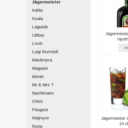
Jägermeister
Kahla
Koala
Laguiole
Jägermeiste
Libbey
Hjort
Lovin
In
Luigi Bormioli
Mackmyra
Magasin
Monin
Mr & Mrs T
Nachtmann
ONIS
Peugeot
Reijmyre
Jägermeister 
10 cl
Rona