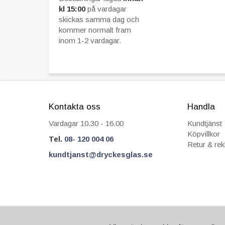
kl 15:00
på vardagar
skickas samma dag och
kommer normalt fram
inom 1-2 vardagar.
Kontakta oss
Handla
Vardagar 10.30 - 16.00
Kundtjänst
Köpvillkor
Tel.
08- 120 004 06
Retur & re
kundtjanst@dryckesglas.se
FRÅN 69 KR I FRAKT
SÄKRA BETALNIN