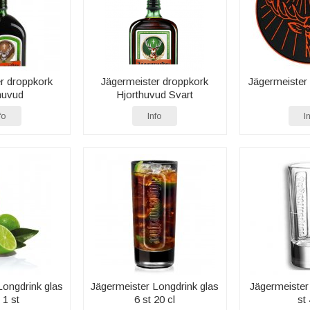
r droppkork
Jägermeister droppkork
Jägermeister
huvud
Hjorthuvud Svart
fo
Info
I
Longdrink glas
Jägermeister Longdrink glas
Jägermeister
 1 st
6 st 20 cl
st 