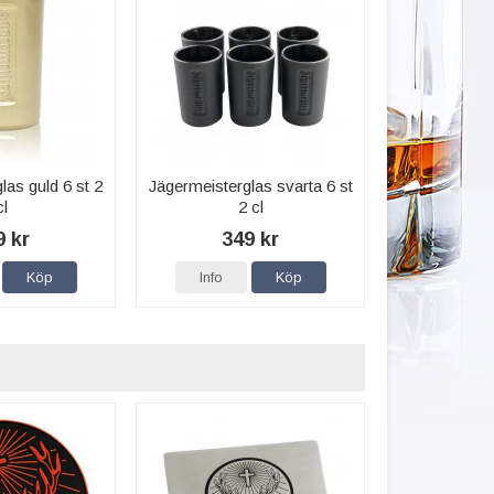
las guld 6 st 2
Jägermeisterglas svarta 6 st
cl
2 cl
9 kr
349 kr
Köp
Info
Köp