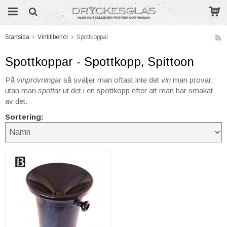
Startsida
Vintillbehör
Spottkoppar
Produkten har blivit tillagd i varukorgen
Spottkoppar - Spottkopp, Spittoon
På
vinprovningar
så sväljer man oftast inte det
vin
man provar,
utan man
spottar
ut det i en spottkopp efter att man har smakat
av det.
Sortering: