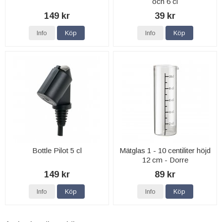
och 6 cl
149 kr
39 kr
Info
Köp
Info
Köp
Bottle Pilot 5 cl
Mätglas 1 - 10 centiliter höjd
12 cm - Dorre
149 kr
89 kr
Info
Köp
Info
Köp