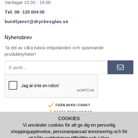
Vardagar 10.30 - 16.00
Tel.
08- 120 004 06
kundtjanst@dryckesglas.se
Nyhetsbrev
Ta del av våra bästa erbjudanden och spännande
produktnyheter!
FRÅN 69 KR I FRAKT
SÄKRA BETALNINGAR
COOKIES
FAKTURA/AVBETALNING
Vi använder cookies för att ge dig en personlig
SNABBA LEVERANSER
shoppingupplevelse, personanpassad annonsering och för
BESTÄLL INNAN 15.00 SÅ SKICKAR VI SAMMA VARDAG
att hålla webbplatsen tillförlitlig och säker.