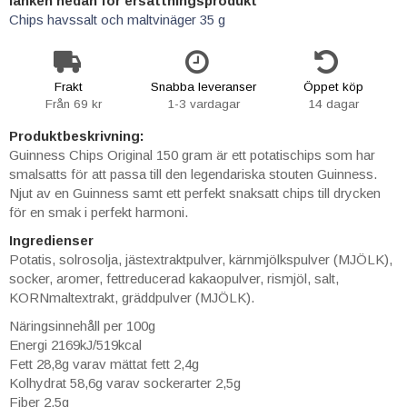
länken nedan för ersättningsprodukt
Chips havssalt och maltvinäger 35 g
Frakt
Snabba leveranser
Öppet köp
Från 69 kr
1-3 vardagar
14 dagar
Produktbeskrivning:
Guinness Chips Original 150 gram är ett potatischips som har
smalsatts för att passa till den legendariska stouten Guinness.
Njut av en Guinness samt ett perfekt snaksatt chips till drycken
för en smak i perfekt harmoni.
Ingredienser
Potatis, solrosolja, jästextraktpulver, kärnmjölkspulver (MJÖLK),
socker, aromer, fettreducerad kakaopulver, rismjöl, salt,
KORNmaltextrakt, gräddpulver (MJÖLK).
Näringsinnehåll per 100g
Energi 2169kJ/519kcal
Fett 28,8g varav mättat fett 2,4g
Kolhydrat 58,6g varav sockerarter 2,5g
Fiber 2,5g