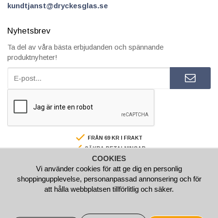
kundtjanst@dryckesglas.se
Nyhetsbrev
Ta del av våra bästa erbjudanden och spännande
produktnyheter!
FRÅN 69 KR I FRAKT
SÄKRA BETALNINGAR
COOKIES
FAKTURA/AVBETALNING
Vi använder cookies för att ge dig en personlig
SNABBA LEVERANSER
shoppingupplevelse, personanpassad annonsering och för
BESTÄLL INNAN 15.00 SÅ SKICKAR VI SAMMA VARDAG
att hålla webbplatsen tillförlitlig och säker.