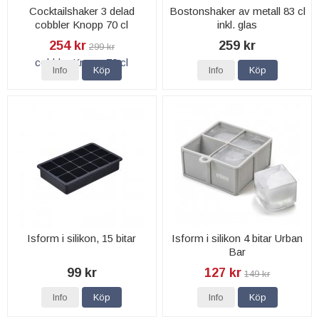
Cocktailshaker 3 delad
Bostonshaker av metall 83 cl
cobbler Knopp 70 cl
inkl. glas
254 kr
259 kr
299 kr
Info
Köp
Info
Köp
Isform i silikon, 15 bitar
Isform i silikon 4 bitar Urban
Bar
99 kr
127 kr
149 kr
Info
Köp
Info
Köp