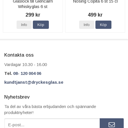
Glaslock till Glencairn
Nosing Copita 6 st 15 cl
Whiskyglas 6 st
299 kr
499 kr
Info
Köp
Info
Köp
Kontakta oss
Vardagar 10.30 - 16.00
Tel.
08- 120 004 06
kundtjanst@dryckesglas.se
Nyhetsbrev
Ta del av våra bästa erbjudanden och spännande
produktnyheter!