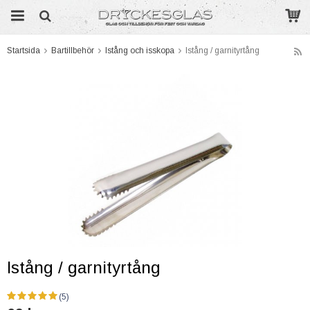
Startsida
Bartillbehör
Istång och isskopa
Istång / garnityrtång
Produkten har blivit tillagd i varukorgen
Istång / garnityrtång
(5)