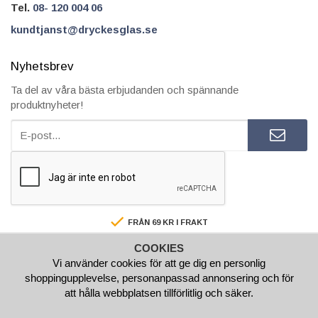
Tel.
08- 120 004 06
kundtjanst@dryckesglas.se
Nyhetsbrev
Ta del av våra bästa erbjudanden och spännande
produktnyheter!
FRÅN 69 KR I FRAKT
SÄKRA BETALNINGAR
COOKIES
FAKTURA/AVBETALNING
Vi använder cookies för att ge dig en personlig
SNABBA LEVERANSER
shoppingupplevelse, personanpassad annonsering och för
BESTÄLL INNAN 15.00 SÅ SKICKAR VI SAMMA VARDAG
att hålla webbplatsen tillförlitlig och säker.