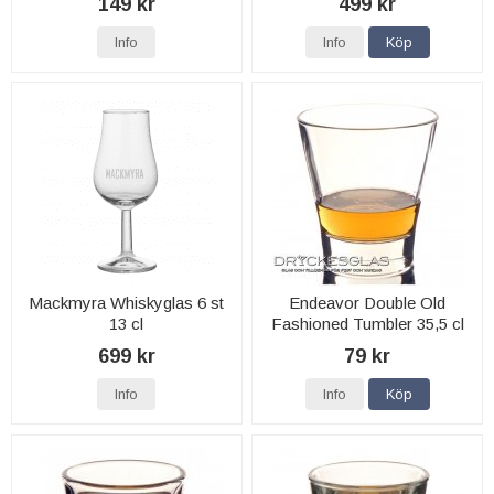
149 kr
499 kr
Info
Info
Köp
Mackmyra Whiskyglas 6 st
Endeavor Double Old
13 cl
Fashioned Tumbler 35,5 cl
699 kr
79 kr
Info
Info
Köp