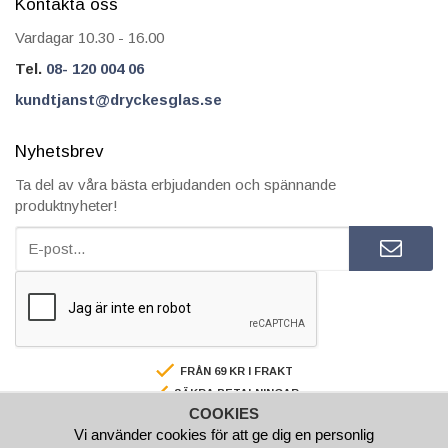
Kontakta oss
Vardagar 10.30 - 16.00
Tel.
08- 120 004 06
kundtjanst@dryckesglas.se
Nyhetsbrev
Ta del av våra bästa erbjudanden och spännande
produktnyheter!
FRÅN 69 KR I FRAKT
SÄKRA BETALNINGAR
COOKIES
FAKTURA/AVBETALNING
Vi använder cookies för att ge dig en personlig
SNABBA LEVERANSER