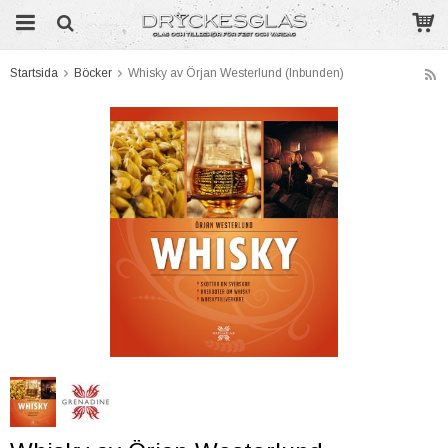
Startsida
Böcker
Whisky av Örjan Westerlund (Inbunden)
Produkten har blivit tillagd i varukorgen