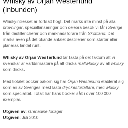
Whisky av Örjan Westerlund
(Inbunden)
Whiskyintresset är fortsatt högt. Det märks inte minst på alla
provningar
, speciallanseringar och celebra besök vi får i
Sverige
från destillerichefer och marknadsförare från
Skottland
. Det
märks även på det ökande antalet destillerier som startar eller
planeras landet runt.
Whisky av Örjan Westerlund
tar fasta på det faktum att vi
svenskar är världsmästare på att dricka
maltwhisky
av all
whisky
som dricks.
Med tiotalet böcker bakom sig har
Örjan Westerlund
etablerat sig
som en av Sveriges mest lästa
dryckesförfattare
, med
whisky
som specialitet. Totalt har hans böcker sålt i över 100 000
exemplar.
Utgiven av:
Grenadine förlaget
Utgiven:
Juli 2010