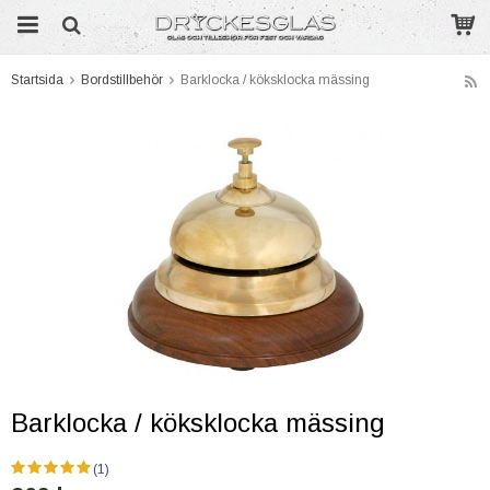
Startsida
Bordstillbehör
Barklocka / köksklocka mässing
Produkten har blivit tillagd i varukorgen
Barklocka / köksklocka mässing
(1)