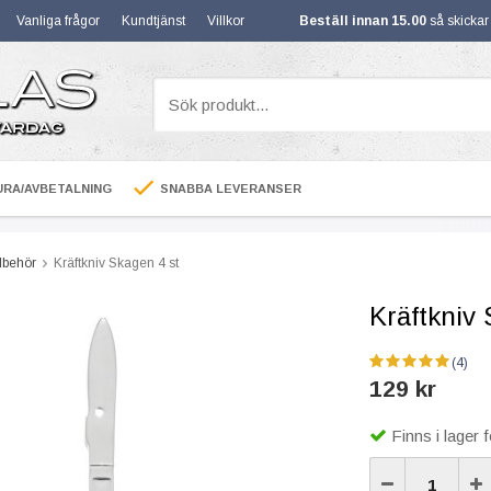
Vanliga frågor
Kundtjänst
Villkor
Beställ innan 15.00
så skicka
RA/AVBETALNING
SNABBA LEVERANSER
llbehör
Kräftkniv Skagen 4 st
Kräftkniv 
(4)
129 kr
Finns i lager