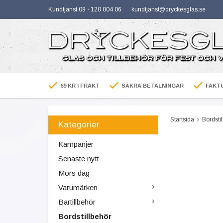
Kundtjänst 08 - 120 004 06
kundtjanst@dryckesglas.se
69 KR I FRAKT
SÄKRA BETALNINGAR
FAKTU
Startsida
Bordsti
Kategorier
Kampanjer
Senaste nytt
Mors dag
Varumärken
Bartillbehör
Bordstillbehör