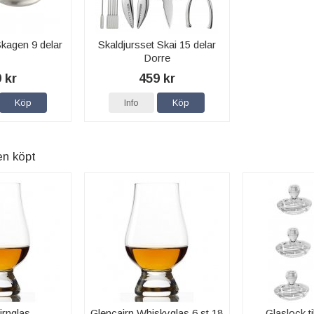
Skagen 9 delar
Skaldjursset Skai 15 delar
Dorre
 kr
459 kr
Köp
Info
Köp
en köpt
irnglas
Glencairn Whiskyglas 6 st 18
Glaslock ti