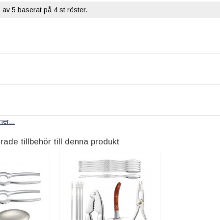
5
av 5 baserat på
4
st röster.
er...
e tillbehör till denna produkt