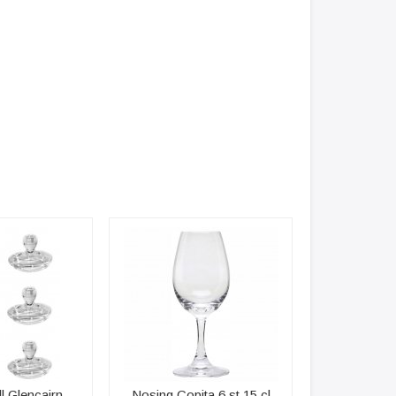
ll Glencairn
Nosing Copita 6 st 15 cl