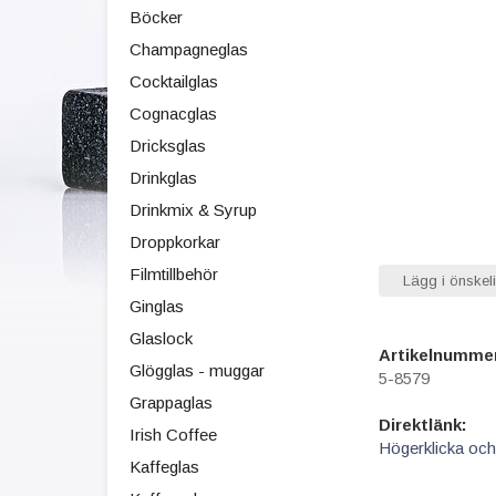
Böcker
Champagneglas
Cocktailglas
Cognacglas
Dricksglas
Drinkglas
Drinkmix & Syrup
Droppkorkar
Filmtillbehör
Lägg i önskeli
Ginglas
Glaslock
Artikelnumme
Glögglas - muggar
5-8579
Grappaglas
Direktlänk:
Irish Coffee
Högerklicka och
Kaffeglas