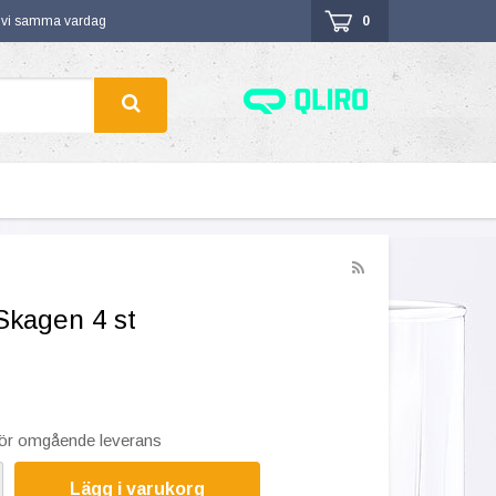
r vi samma vardag
0
Skagen 4 st
 för omgående leverans
Lägg i varukorg