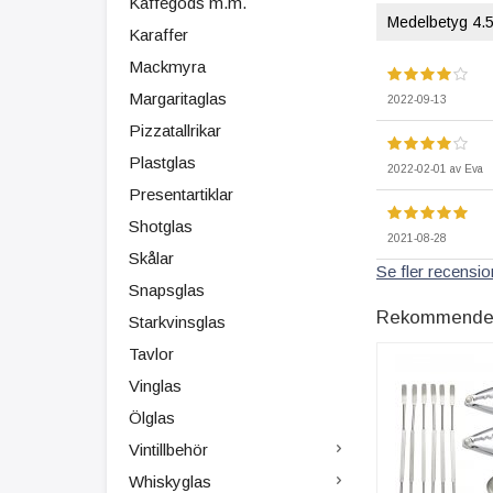
Kaffegods m.m.
Medelbetyg
4.
Karaffer
Mackmyra
Margaritaglas
2022-09-13
Pizzatallrikar
Plastglas
2022-02-01
av
Eva
Presentartiklar
Shotglas
2021-08-28
Skålar
Se fler recension
Snapsglas
Rekommenderad
Starkvinsglas
Tavlor
Vinglas
Ölglas
Vintillbehör
Whiskyglas