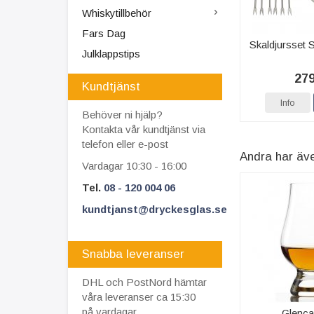
Whiskytillbehör
Fars Dag
Skaldjursset 
Julklappstips
279
Kundtjänst
Info
Behöver ni hjälp?
Kontakta vår kundtjänst via
telefon eller e-post
Andra har äv
Vardagar 10:30 - 16:00
Tel.
08 - 120 004 06
kundtjanst@dryckesglas.se
Snabba leveranser
DHL och PostNord hämtar
våra leveranser ca 15:30
på vardagar.
Glenca