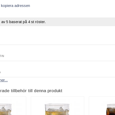
 kopiera adressen
5
av 5 baserat på
4
st röster.
TIN
n
er...
e tillbehör till denna produkt