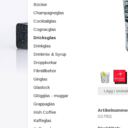
Böcker
Champagneglas
Cocktailglas
Cognacglas
Dricksglas
Drinkglas
Drinkmix & Syrup
Droppkorkar
Filmtillbehör
Ginglas
Glaslock
Lägg i önskeli
Glögglas - muggar
Grappaglas
Artikelnumme
Irish Coffee
G17911
Kaffeglas