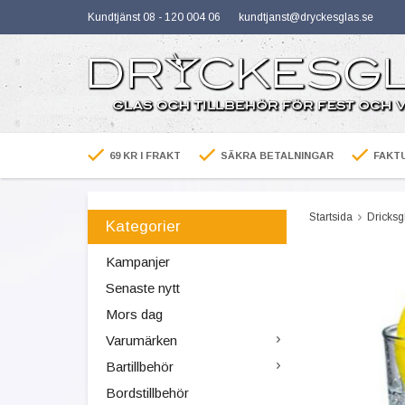
Kundtjänst 08 - 120 004 06
kundtjanst@dryckesglas.se
69 KR I FRAKT
SÄKRA BETALNINGAR
FAKTU
Startsida
Dricksg
Kategorier
Kampanjer
Senaste nytt
Mors dag
Varumärken
Bartillbehör
Bordstillbehör