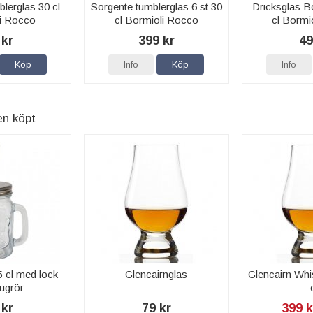
lerglas 30 cl
Sorgente tumblerglas 6 st 30
Dricksglas B
i Rocco
cl Bormioli Rocco
cl Bormi
 kr
399 kr
49
Köp
Info
Köp
Info
en köpt
5 cl med lock
Glencairnglas
Glencairn Whi
ugrör
 kr
79 kr
399 k