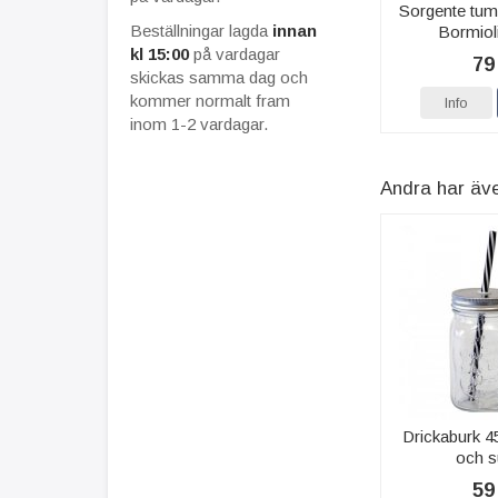
Sorgente tumb
Beställningar lagda
innan
Bormiol
kl 15:00
på vardagar
79
skickas samma dag och
kommer normalt fram
Info
inom 1-2 vardagar.
Andra har äv
Drickaburk 4
och s
59