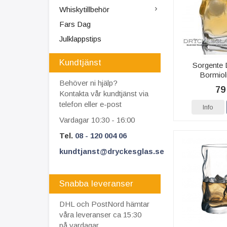
Whiskytillbehör
Fars Dag
Julklappstips
Kundtjänst
Sorgente 
Bormiol
Behöver ni hjälp?
79
Kontakta vår kundtjänst via
telefon eller e-post
Info
Vardagar 10:30 - 16:00
Tel.
08 - 120 004 06
kundtjanst@dryckesglas.se
Snabba leveranser
DHL och PostNord hämtar
våra leveranser ca 15:30
på vardagar.