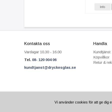
Info
Kontakta oss
Handla
Vardagar 10.30 - 16.00
Kundtjänst
Köpvillkor
Tel.
08- 120 004 06
Retur & re
kundtjanst@dryckesglas.se
FRÅN 69 KR I FRAKT
SÄKRA BETALNIN
Vi använder cookies för att ge dig e