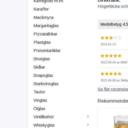
Direktlänk:
Kaffegods m.m.
Högerklicka och
Karaffer
Mackmyra
Medelbetyg
4.
Margaritaglas
Pizzatallrikar
Plastglas
2023-01-12
Presentartiklar
Shotglas
2022-06-24
av
MAR
Skålar
Snapsglas
2021-06-06
av
Stefa
Starkvinsglas
Se fler recension
Tavlor
Vinglas
Rekommenderad
Ölglas
Vintillbehör
Whiskyglas