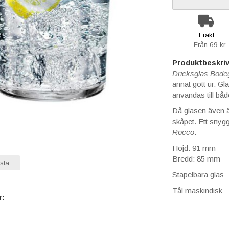
Frakt
Från 69 kr
Produktbeskriv
Dricksglas Bodeg
annat gott ur. Gl
användas till båd
Då glasen även ä
skåpet. Ett snygg
Rocco
.
Höjd: 91 mm
Bredd: 85 mm
sta
Stapelbara glas
Tål maskindisk
r: