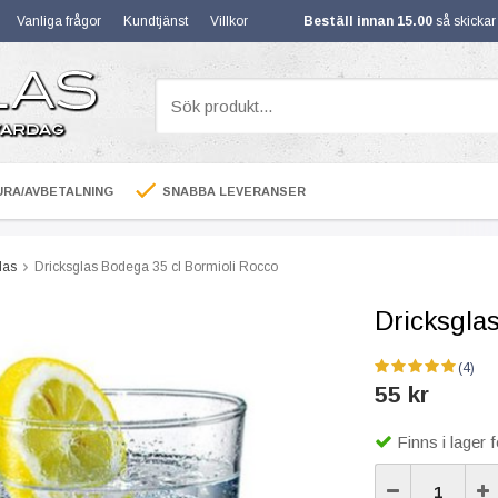
Vanliga frågor
Kundtjänst
Villkor
Beställ innan 15.00
så skicka
RA/AVBETALNING
SNABBA LEVERANSER
las
Dricksglas Bodega 35 cl Bormioli Rocco
Dricksgla
(4)
55 kr
Finns i lager