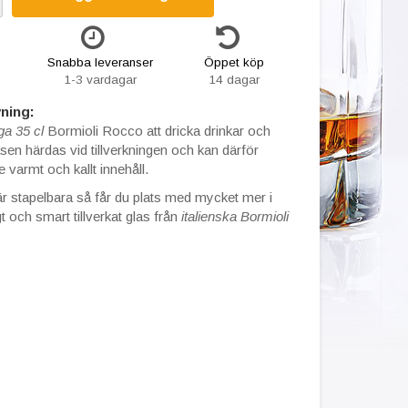
Snabba leveranser
Öppet köp
1-3 vardagar
14 dagar
ning:
a 35 cl
Bormioli Rocco att dricka drinkar och
asen härdas vid tillverkningen och kan därför
e varmt och kallt innehåll.
r stapelbara så får du plats med mycket mer i
t och smart tillverkat glas från
italienska Bormioli