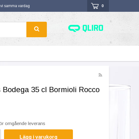
r vi samma vardag
0
s Bodega 35 cl Bormioli Rocco
 för omgående leverans
Lägg i varukorg