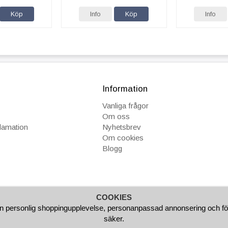
Köp
Info
Köp
Info
Information
Vanliga frågor
Om oss
klamation
Nyhetsbrev
Om cookies
Blogg
COOKIES
GAR
FAKTURA/AVBETALNING
SNABBA LEVERANSER
B
n personlig shoppingupplevelse, personanpassad annonsering och för at
säker.