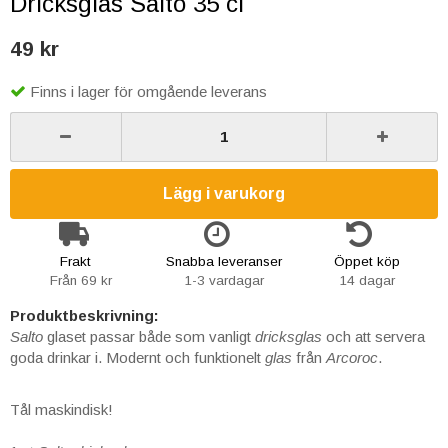
Dricksglas Salto 35 cl
49 kr
Finns i lager för omgående leverans
Lägg i varukorg
Frakt
Snabba leveranser
Öppet köp
Från 69 kr
1-3 vardagar
14 dagar
Produktbeskrivning:
Salto
glaset passar både som vanligt
dricksglas
och att servera
goda drinkar i. Modernt och funktionelt
glas
från
Arcoroc
.
Tål maskindisk!