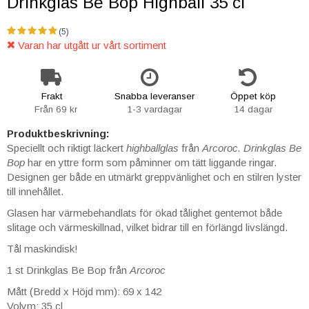
Drinkglas Be Bop Highball 35 cl
(5)
Varan har utgått ur vårt sortiment
Frakt
Snabba leveranser
Öppet köp
Från 69 kr
1-3 vardagar
14 dagar
Produktbeskrivning:
Speciellt och riktigt läckert
highballglas
från
Arcoroc.
Drinkglas
Be
Bop
har en yttre form som påminner om tätt liggande ringar.
Designen ger både en utmärkt greppvänlighet och en stilren lyster
till innehållet.
Glasen har värmebehandlats för ökad tålighet gentemot både
slitage och värmeskillnad, vilket bidrar till en förlängd livslängd.
Tål maskindisk!
1 st Drinkglas Be Bop från
Arcoroc
Mått (Bredd x Höjd mm): 69 x 142
Volym: 35 cl