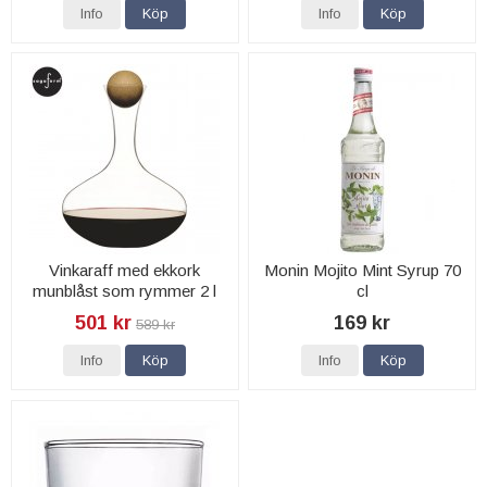
Info
Köp
Info
Köp
Vinkaraff med ekkork
Monin Mojito Mint Syrup 70
munblåst som rymmer 2 l
cl
501 kr
169 kr
589 kr
Info
Köp
Info
Köp