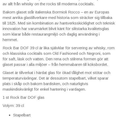
av allt från whisky on the rocks till moderna cocktails.
Bakom glaset står italienska Bormioli Rocco – en av Europas
mest anrika glastillverkare med historia som sträcker sig tillbaka
till 1825. Med sin kombination av hantverksskicklighet och teknisk
innovation har varumärket blivit känt för slitstarka kvalitetsglas
som klarar både restaurangmiljö och daglig användning i
hemmet.
Rock Bar DOF 39 cl är lika självklar för servering av whisky, rom
och klassiska cocktails som Old Fashioned och Negroni, som
för saft, läsk och vatten. Den rena och stilrena formen gör att
glaset passar i alla miljöer – från hemmabaren till köksbordet.
Glaset är tillverkat i härdat glas för ökad tålighet mot stötar och
temperaturväxlingar. Det är dessutom stapelbart, vilket sparar
plats i skåp och bakom bardisken, och naturligtvis
maskindiskvänligt för enkel hantering i vardagen.
1 st Rock Bar DOF glas
Volym: 39 cl
Stapelbart