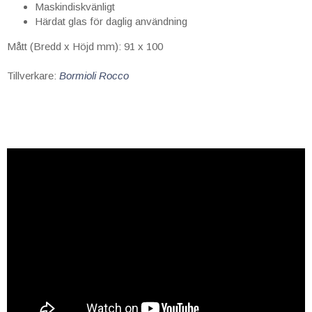
Maskindiskvänligt
Härdat glas för daglig användning
Mått (Bredd x Höjd mm): 91 x 100
Tillverkare:
Bormioli Rocco