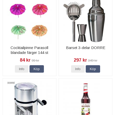
Cocktailpinne Parasoll
Barset 3-delar DORRE
blandade färger 144 st
84 kr
297 kr
99 kr
349 kr
Info
Köp
Info
Köp