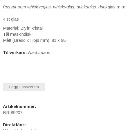
Passar som whiskyeglas, whiskyglas
,
dricksglas
,
drinkglas
m.m.
4 st glas
Material: Blyfri kristall
Tål maskindisk!
Mått (Bredd x Höjd mm): 81 x 98
Tillverkare:
Nachtmann
Lägg i önskelista
Artikelnummer:
BRI89207
Direktlänk: