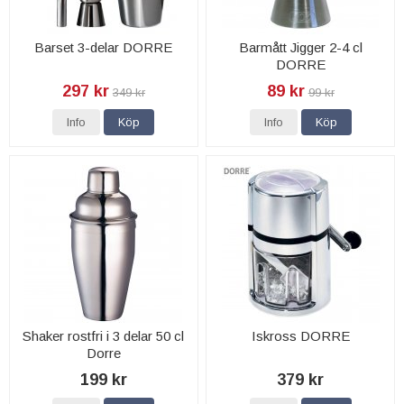
Barset 3-delar DORRE
Barmått Jigger 2-4 cl
DORRE
297 kr
89 kr
349 kr
99 kr
Info
Köp
Info
Köp
Shaker rostfri i 3 delar 50 cl
Iskross DORRE
Dorre
199 kr
379 kr