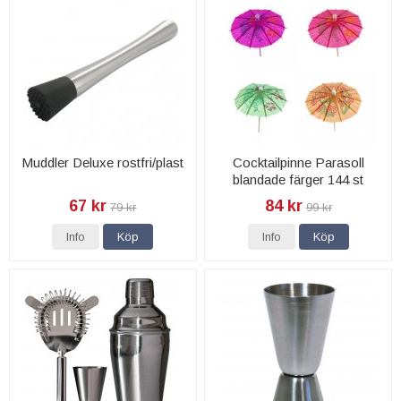
Muddler Deluxe rostfri/plast
Cocktailpinne Parasoll
blandade färger 144 st
67 kr
84 kr
79 kr
99 kr
Info
Köp
Info
Köp