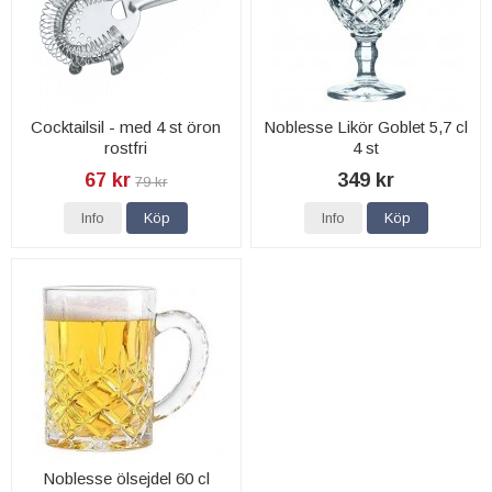
Cocktailsil - med 4 st öron
Noblesse Likör Goblet 5,7 cl
rostfri
4 st
67 kr
349 kr
79 kr
Info
Köp
Info
Köp
Noblesse ölsejdel 60 cl