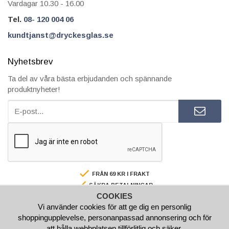
Vardagar 10.30 - 16.00
Tel.
08- 120 004 06
kundtjanst@dryckesglas.se
Nyhetsbrev
Ta del av våra bästa erbjudanden och spännande
produktnyheter!
FRÅN 69 KR I FRAKT
SÄKRA BETALNINGAR
COOKIES
FAKTURA/AVBETALNING
Vi använder cookies för att ge dig en personlig
SNABBA LEVERANSER
shoppingupplevelse, personanpassad annonsering och för
BESTÄLL INNAN 15.00 SÅ SKICKAR VI SAMMA VARDAG
att hålla webbplatsen tillförlitlig och säker.