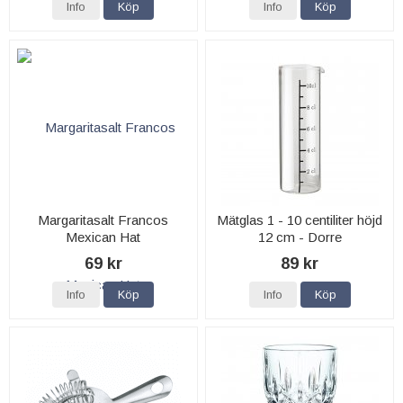
Info
Köp
Info
Köp
Margaritasalt Francos
Mätglas 1 - 10 centiliter höjd
Mexican Hat
12 cm - Dorre
69 kr
89 kr
Info
Köp
Info
Köp