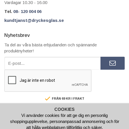
Vardagar 10.30 - 16.00
Tel.
08- 120 004 06
kundtjanst@dryckesglas.se
Nyhetsbrev
Ta del av våra bästa erbjudanden och spännande
produktnyheter!
FRÅN 69 KR I FRAKT
SÄKRA BETALNINGAR
COOKIES
FAKTURA/AVBETALNING
Vi använder cookies för att ge dig en personlig
SNABBA LEVERANSER
shoppingupplevelse, personanpassad annonsering och för
BESTÄLL INNAN 15.00 SÅ SKICKAR VI SAMMA VARDAG
att hålla webbplatsen tillförlitlig och säker.