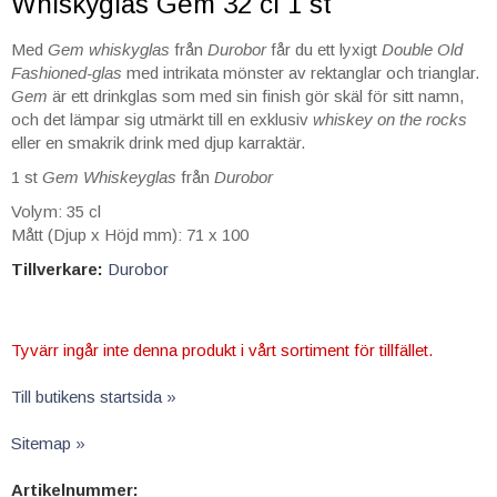
Whiskyglas Gem 32 cl 1 st
Med
Gem whiskyglas
från
Durobor
får du ett lyxigt
Double Old
Fashioned-glas
med intrikata mönster av rektanglar och trianglar.
Gem
är ett drinkglas som med sin finish gör skäl för sitt namn,
och det lämpar sig utmärkt till en exklusiv
whiskey on the rocks
eller en smakrik drink med djup karraktär.
1 st
Gem Whiskeyglas
från
Durobor
Volym: 35 cl
Mått (Djup x Höjd mm): 71 x 100
Tillverkare:
Durobor
Tyvärr ingår inte denna produkt i vårt sortiment för tillfället.
Till butikens startsida »
Sitemap »
Artikelnummer: