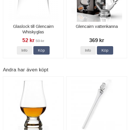
Glaslock till Glencairn
Glencairn vattenkanna
Whiskyglas
52 kr
369 kr
59 kr
Info
Köp
Info
Köp
Andra har även köpt