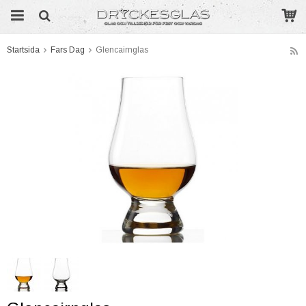
Startsida
Fars Dag
Glencairnglas
Produkten har blivit tillagd i varukorgen