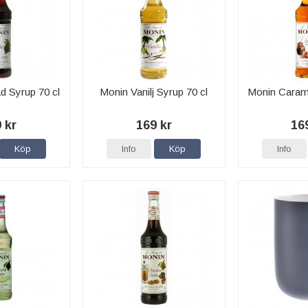
d Syrup 70 cl
Monin Vanilj Syrup 70 cl
Monin Carame
 kr
169 kr
16
Köp
Info
Köp
Info