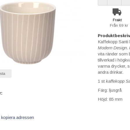
Frakt
Från 69 kr
Produktbeskriv
Kaffekopp Santi 
Modern Design
.
vita ränder som 
tillverkad i högkva
varma drycker, så
andra drinkar.
sta
1 st
kaffe
kopp Sa
Färg: ljusgrå
r:
Höjd: 85 mm
 kopiera adressen