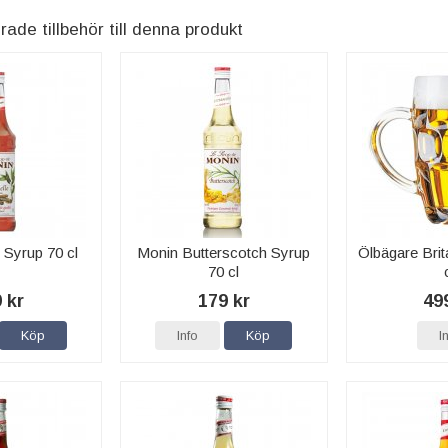
e tillbehör till denna produkt
 Syrup 70 cl
Monin Butterscotch Syrup
Ölbägare Brit
70 cl
 kr
179 kr
49
Köp
Info
Köp
I