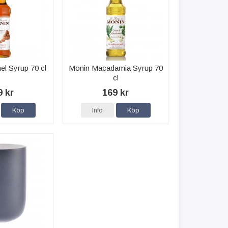
l Syrup 70 cl
Monin Macadamia Syrup 70
cl
9 kr
169 kr
Köp
Info
Köp