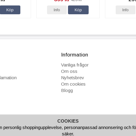
Köp
Info
Köp
Info
Information
Vanliga frågor
Om oss
klamation
Nyhetsbrev
Om cookies
Blogg
COOKIES
GAR
FAKTURA/AVBETALNING
SNABBA LEVERANSER
B
n personlig shoppingupplevelse, personanpassad annonsering och för at
säker.