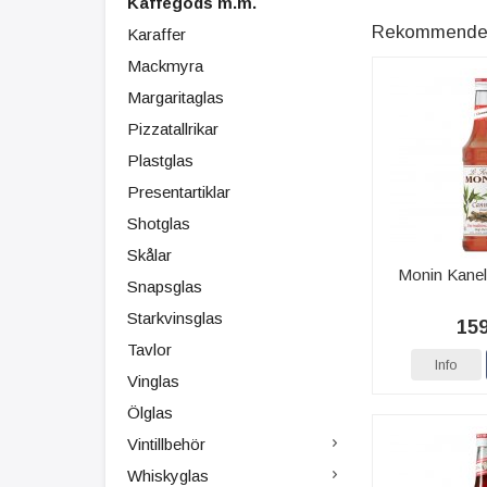
Kaffegods m.m.
Rekommenderad
Karaffer
Mackmyra
Margaritaglas
Pizzatallrikar
Plastglas
Presentartiklar
Shotglas
Skålar
Monin Kanel
Snapsglas
Starkvinsglas
159
Tavlor
Info
Vinglas
Ölglas
Vintillbehör
Whiskyglas