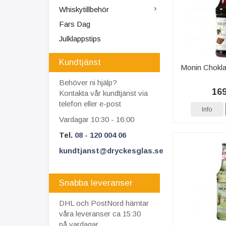
Whiskytillbehör
Fars Dag
Julklappstips
Kundtjänst
Monin Chokla
Behöver ni hjälp?
169
Kontakta vår kundtjänst via
telefon eller e-post
Info
Vardagar 10:30 - 16:00
Tel.
08 - 120 004 06
kundtjanst@dryckesglas.se
Snabba leveranser
DHL och PostNord hämtar
våra leveranser ca 15:30
på vardagar.