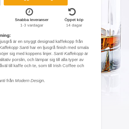
Snabba leveranser
Öppet köp
1-3 vardagar
14 dagar
ning:
ljusgrå är en snyggt designad kaffekopp från
Kaffekopp Santi
har en ljusgrå finish med smala
böjer sig med koppens linjer.
Santi Kaffekopp
är
litativ porslin, och lämpar sig till alla typer av
väl till kaffe och te, som till Irish Coffee och
nti
från
Modern Design
.