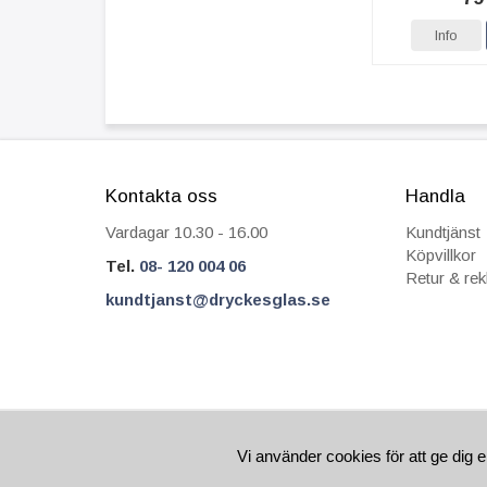
Info
Kontakta oss
Handla
Vardagar 10.30 - 16.00
Kundtjänst
Köpvillkor
Tel.
08- 120 004 06
Retur & re
kundtjanst@dryckesglas.se
FRÅN 69 KR I FRAKT
SÄKRA BETALNIN
Vi använder cookies för att ge dig e