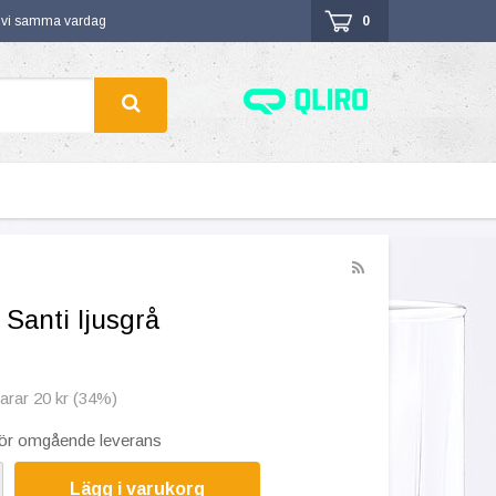
r vi samma vardag
0
Santi ljusgrå
parar 20 kr (34%)
 för omgående leverans
Lägg i varukorg