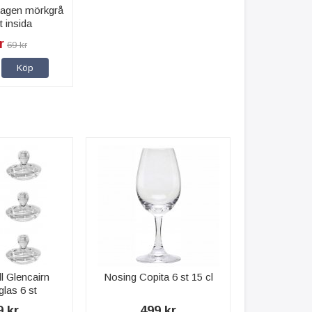
kagen mörkgrå
t insida
r
69 kr
Köp
ll Glencairn
Nosing Copita 6 st 15 cl
las 6 st
9 kr
499 kr