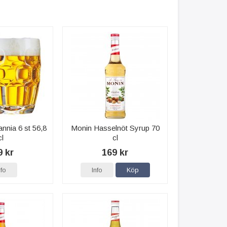
annia 6 st 56,8
Monin Hasselnöt Syrup 70
cl
cl
9 kr
169 kr
nfo
Info
Köp