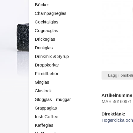
Böcker
Champagneglas
Cocktailglas
Cognacglas
Dricksglas
Drinkglas
Drinkmix & Syrup
Droppkorkar
Filmtillbehör
Lägg i önskeli
Ginglas
Glaslock
Artikelnumme
Glögglas - muggar
MAR 46160671
Grappaglas
Direktlänk:
Irish Coffee
Högerklicka och
Kaffeglas