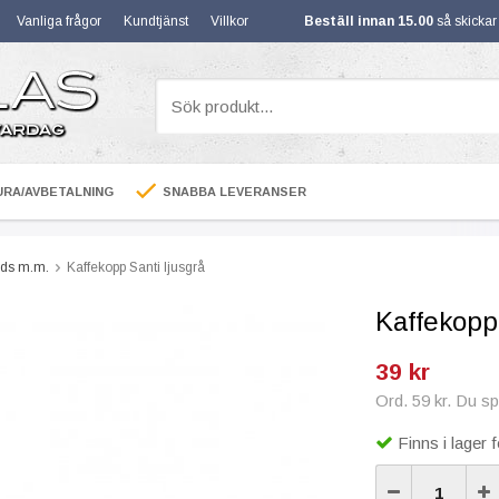
Vanliga frågor
Kundtjänst
Villkor
Beställ innan 15.00
så skicka
RA/AVBETALNING
SNABBA LEVERANSER
ods m.m.
Kaffekopp Santi ljusgrå
Kaffekopp 
39 kr
Ord. 59 kr. Du s
Finns i lager