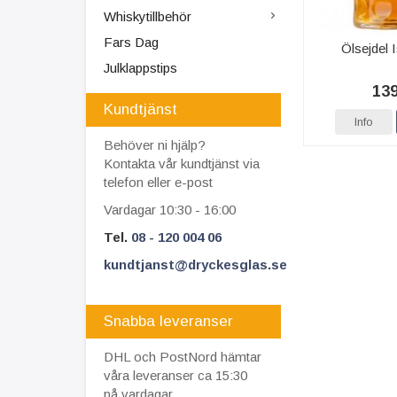
Whiskytillbehör
Fars Dag
Ölsejdel I
Julklappstips
139
Kundtjänst
Info
Behöver ni hjälp?
Kontakta vår kundtjänst via
telefon eller e-post
Vardagar 10:30 - 16:00
Tel.
08 - 120 004 06
kundtjanst@dryckesglas.se
Snabba leveranser
DHL och PostNord hämtar
våra leveranser ca 15:30
på vardagar.