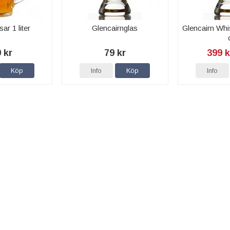
sar 1 liter
Glencairnglas
Glencairn Whi
 kr
79 kr
399 k
Köp
Info
Köp
Info