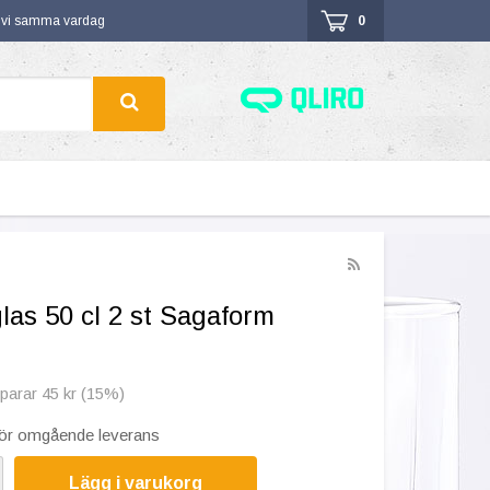
r vi samma vardag
0
las 50 cl 2 st Sagaform
sparar 45 kr (15%)
 för omgående leverans
Lägg i varukorg