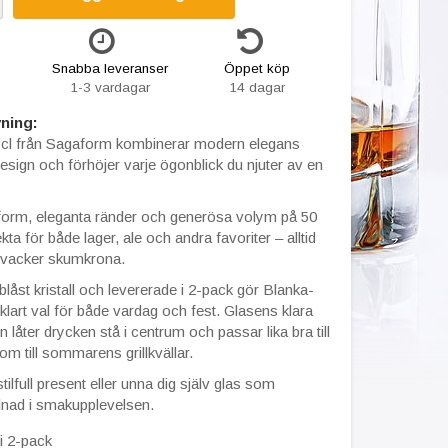
Snabba leveranser
Öppet köp
1-3 vardagar
14 dagar
ning:
 cl från Sagaform kombinerar modern elegans
esign och förhöjer varje ögonblick du njuter av en
 form, eleganta ränder och generösa volym på 50
kta för både lager, ale och andra favoriter – alltid
 vacker skumkrona.
blåst kristall och levererade i 2-pack gör Blanka-
älvklart val för både vardag och fest. Glasens klara
n låter drycken stå i centrum och passar lika bra till
m till sommarens grillkvällar.
ilfull present eller unna dig själv glas som
llnad i smakupplevelsen.
i 2-pack