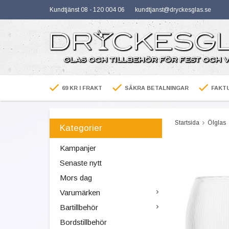
Kundtjänst 08 - 120 004 06
kundtjanst@dryckesglas.se
69 KR I FRAKT
SÄKRA BETALNINGAR
FAKTU
Startsida
Ölglas
Kategorier
Kampanjer
Senaste nytt
Mors dag
Varumärken
Bartillbehör
Bordstillbehör