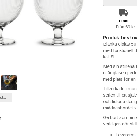
Frakt
Från 69 kr
Produktbeskriv
Blanka ölglas 50
med funktionell d
kall öl.
Med sin stilrena
cl är glasen perfe
med plats för en
Tillverkade i mun
serien till ett sj
sta
och tidlösa desig
middagsbordet so
Ge bort som en st
r:
verkligen gör ski
Levereras 