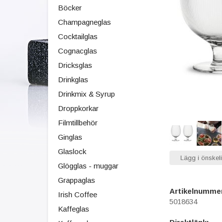
Böcker
Champagneglas
Cocktailglas
Cognacglas
Dricksglas
Drinkglas
Drinkmix & Syrup
Droppkorkar
Filmtillbehör
Ginglas
Glaslock
Lägg i önskeli
Glögglas - muggar
Grappaglas
Artikelnumme
Irish Coffee
5018634
Kaffeglas