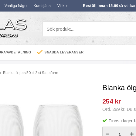
Vanliga frågor
Kundtjänst
Villkor
Beställ innan 15.00
så skicka
RA/AVBETALNING
SNABBA LEVERANSER
Blanka ölglas 50 cl 2 st Sagaform
Blanka ölg
254 kr
Ord. 299 kr. Du 
Finns i lager