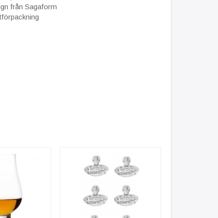
sign från Sagaform
tförpackning