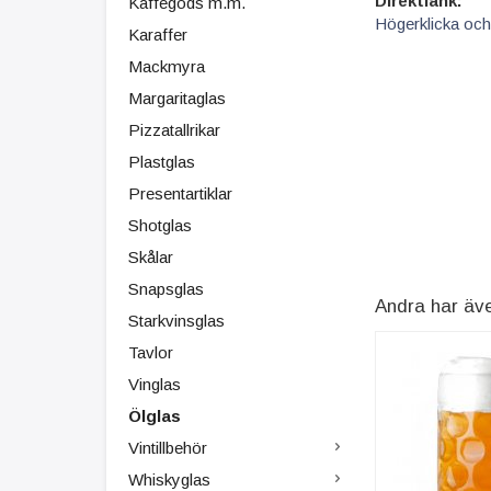
Direktlänk:
Kaffegods m.m.
Högerklicka och
Karaffer
Mackmyra
Margaritaglas
Pizzatallrikar
Plastglas
Presentartiklar
Shotglas
Skålar
Snapsglas
Andra har äv
Starkvinsglas
Tavlor
Vinglas
Ölglas
Vintillbehör
Whiskyglas