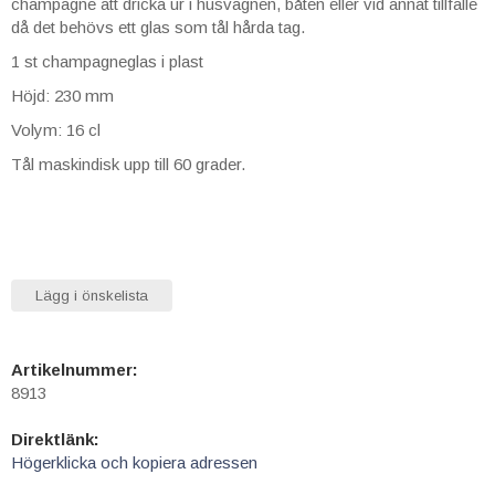
champagne att dricka ur i husvagnen, båten eller vid annat tillfälle
då det behövs ett glas som tål hårda tag.
1 st champagneglas i plast
Höjd: 230 mm
Volym: 16 cl
Tål maskindisk upp till 60 grader.
Lägg i önskelista
Artikelnummer:
8913
Direktlänk:
Högerklicka och kopiera adressen