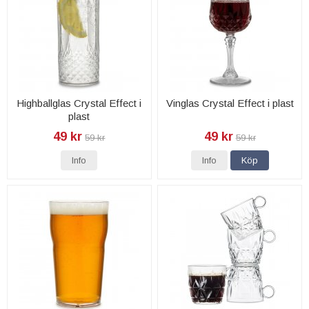
Highballglas Crystal Effect i
Vinglas Crystal Effect i plast
plast
49 kr
49 kr
59 kr
59 kr
Info
Info
Köp