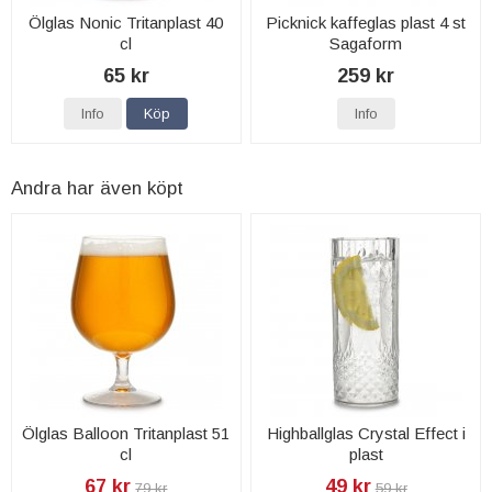
Ölglas Nonic Tritanplast 40
Picknick kaffeglas plast 4 st
cl
Sagaform
65 kr
259 kr
Info
Köp
Info
Andra har även köpt
Ölglas Balloon Tritanplast 51
Highballglas Crystal Effect i
cl
plast
67 kr
49 kr
79 kr
59 kr