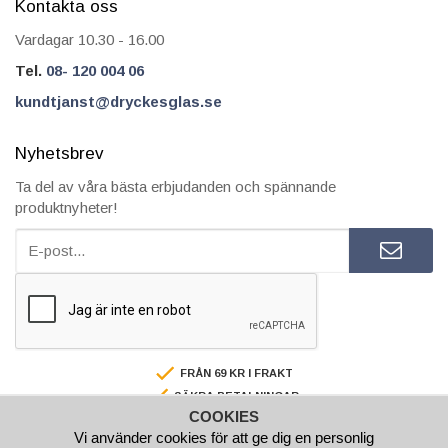
Kontakta oss
Vardagar 10.30 - 16.00
Tel.
08- 120 004 06
kundtjanst@dryckesglas.se
Nyhetsbrev
Ta del av våra bästa erbjudanden och spännande
produktnyheter!
FRÅN 69 KR I FRAKT
SÄKRA BETALNINGAR
COOKIES
FAKTURA/AVBETALNING
Vi använder cookies för att ge dig en personlig
SNABBA LEVERANSER