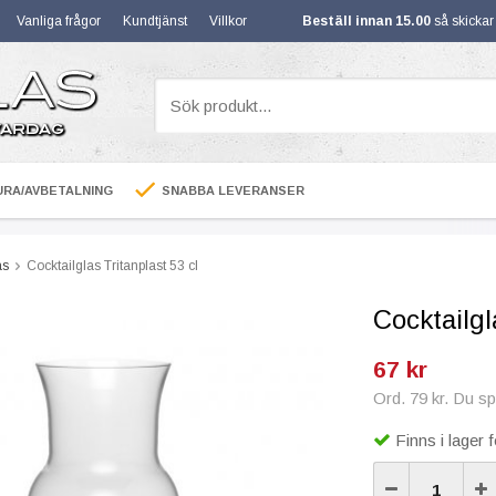
Vanliga frågor
Kundtjänst
Villkor
Beställ innan 15.00
så skicka
RA/AVBETALNING
SNABBA LEVERANSER
as
Cocktailglas Tritanplast 53 cl
Cocktailgl
67 kr
Ord. 79 kr. Du s
Finns i lager