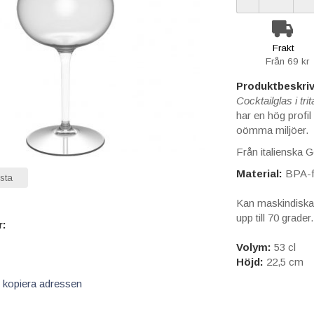
Frakt
Från 69 kr
Produktbeskriv
Cocktailglas i tri
har en hög profil
oömma miljöer.
Från italienska G
Material:
BPA-fri
sta
Kan maskindiskas
upp till 70 grader.
r:
Volym:
53 cl
Höjd:
22,5 cm
 kopiera adressen