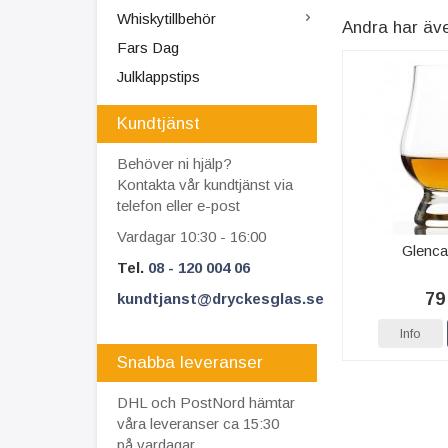
Whiskytillbehör
Andra har äv
Fars Dag
Julklappstips
Kundtjänst
Behöver ni hjälp?
Kontakta vår kundtjänst via
telefon eller e-post
Vardagar 10:30 - 16:00
Glenca
Tel.
08 - 120 004 06
79
kundtjanst@dryckesglas.se
Info
Snabba leveranser
DHL och PostNord hämtar
våra leveranser ca 15:30
på vardagar.