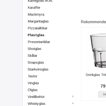
Kaffegods m.m.
Karaffer
Mackmyra
Margaritaglas
Rekommenderad
Pizzatallrikar
Plastglas
Presentartiklar
Shotglas
Skålar
Snapsglas
Starkvinsglas
Drinkglas Tri
Tavlor
Vinglas
79
Ölglas
In
Vintillbehör
Whiskyglas