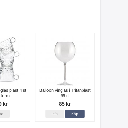
glas plast 4 st
Balloon vinglas i Tritanplast
aform
65 cl
9 kr
85 kr
nfo
Info
Köp