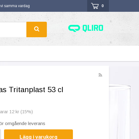
r vi samma vardag
0
as Tritanplast 53 cl
parar 12 kr (15%)
 för omgående leverans
Lägg i varukorg