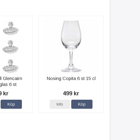
ll Glencairn
Nosing Copita 6 st 15 cl
las 6 st
9 kr
499 kr
Köp
Info
Köp