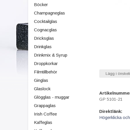
Böcker
Champagneglas
Cocktailglas
Cognacglas
Dricksglas
Drinkglas
Drinkmix & Syrup
Droppkorkar
Filmtillbehör
Lägg i önskeli
Ginglas
Glaslock
Artikelnumme
Glögglas - muggar
GP 5101-21
Grappaglas
Direktlänk:
Irish Coffee
Högerklicka och
Kaffeglas