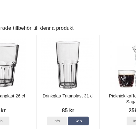
e tillbehör till denna produkt
tanplast 26 cl
Drinkglas Tritanplast 31 cl
Picknick kaffe
Sag
 kr
85 kr
25
fo
Info
Köp
I