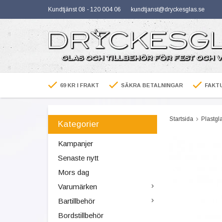
Kundtjänst 08 - 120 004 06
kundtjanst@dryckesglas.se
69 KR I FRAKT
SÄKRA BETALNINGAR
FAKTU
Startsida
Plastgl
Kategorier
Kampanjer
Senaste nytt
Mors dag
Varumärken
Bartillbehör
Bordstillbehör