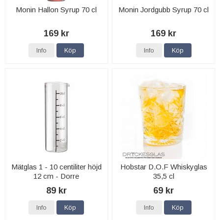
Monin Hallon Syrup 70 cl
Monin Jordgubb Syrup 70 cl
169 kr
169 kr
Info
Köp
Info
Köp
Mätglas 1 - 10 centiliter höjd
Hobstar D.O.F Whiskyglas
12 cm - Dorre
35,5 cl
89 kr
69 kr
Info
Köp
Info
Köp