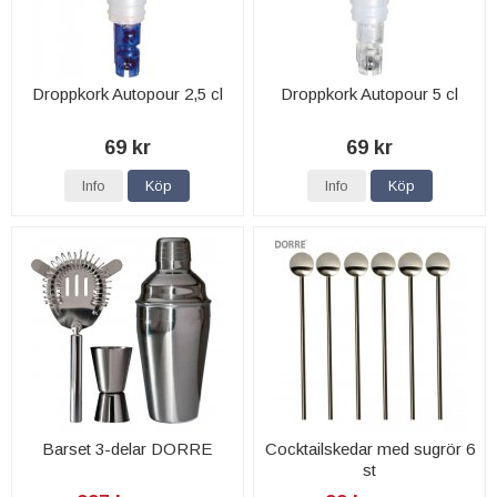
Droppkork Autopour 2,5 cl
Droppkork Autopour 5 cl
69 kr
69 kr
Info
Köp
Info
Köp
Barset 3-delar DORRE
Cocktailskedar med sugrör 6
st