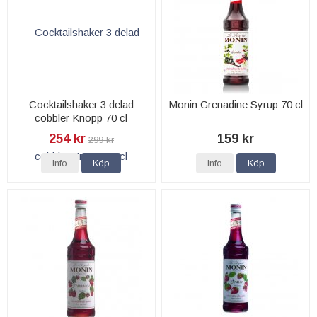
Cocktailshaker 3 delad
Monin Grenadine Syrup 70 cl
cobbler Knopp 70 cl
254 kr
159 kr
299 kr
Info
Köp
Info
Köp