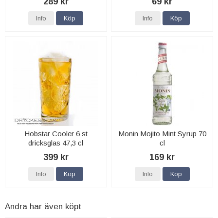
289 kr
69 kr
Info
Köp
Info
Köp
Hobstar Cooler 6 st
Monin Mojito Mint Syrup 70
dricksglas 47,3 cl
cl
399 kr
169 kr
Info
Köp
Info
Köp
Andra har även köpt