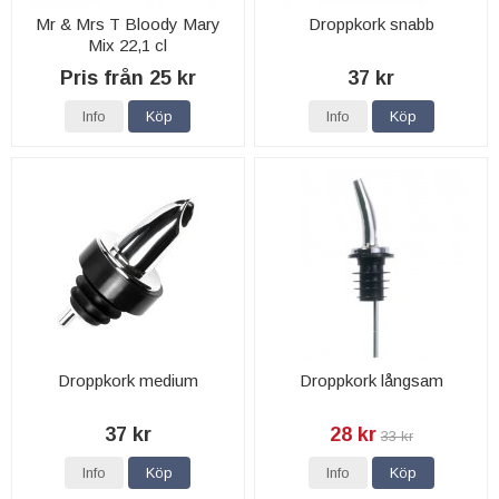
Mr & Mrs T Bloody Mary
Droppkork snabb
Mix 22,1 cl
Pris från 25 kr
37 kr
Info
Köp
Info
Köp
Droppkork medium
Droppkork långsam
37 kr
28 kr
33 kr
Info
Köp
Info
Köp