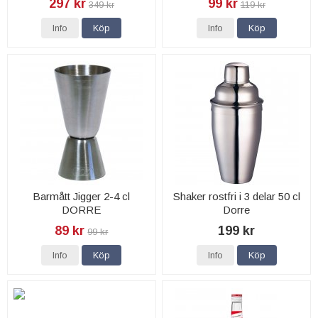
297 kr
99 kr
349 kr
119 kr
Info
Köp
Info
Köp
Barmått Jigger 2-4 cl
Shaker rostfri i 3 delar 50 cl
DORRE
Dorre
89 kr
199 kr
99 kr
Info
Köp
Info
Köp