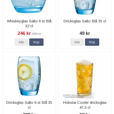
Whiskeyglas Salto 6 st Blå
Dricksglas Salto Blå 35 cl
32 cl
246 kr
49 kr
289 kr
Info
Köp
Info
Köp
Dricksglas Salto 6 st Blå 35
Hobstar Cooler dricksglas
cl
47,3 cl