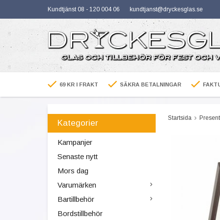
Kundtjänst 08 - 120 004 06
kundtjanst@dryckesglas.se
69 KR I FRAKT
SÄKRA BETALNINGAR
FAKTU
Startsida
Present
Kategorier
Kampanjer
Senaste nytt
Mors dag
Varumärken
Bartillbehör
Bordstillbehör