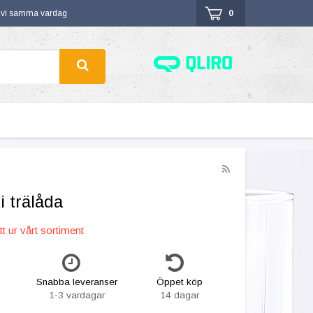
r vi samma vardag
0
i trälåda
t ur vårt sortiment
Snabba leveranser
Öppet köp
1-3 vardagar
14 dagar