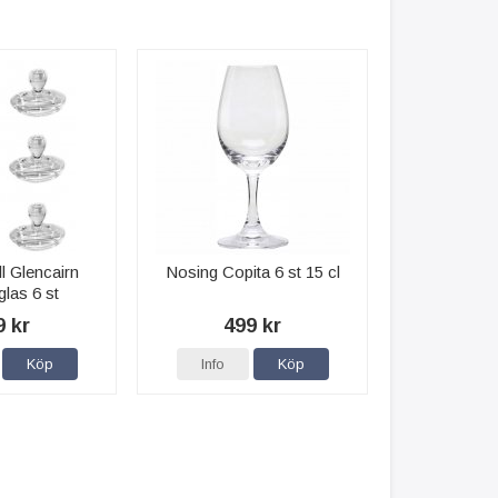
ll Glencairn
Nosing Copita 6 st 15 cl
las 6 st
9 kr
499 kr
Köp
Info
Köp