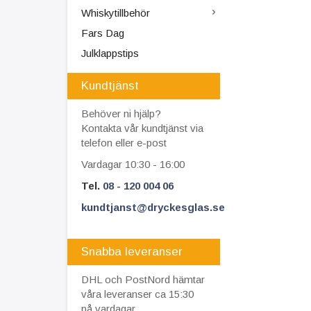
Whiskytillbehör
Fars Dag
Julklappstips
Kundtjänst
Behöver ni hjälp?
Kontakta vår kundtjänst via
telefon eller e-post
Vardagar 10:30 - 16:00
Tel.
08 - 120 004 06
kundtjanst@dryckesglas.se
Snabba leveranser
DHL och PostNord hämtar
våra leveranser ca 15:30
på vardagar.