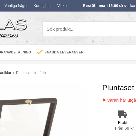
Vanliga frågor
Kundtjänst
Villkor
Beställ innan 15.00
så skicka
RA/AVBETALNING
SNABBA LEVERANSER
artiklar
Pluntaset i trälåda
Pluntaset 
Varan har utgåt
Frakt
Från 69 kr