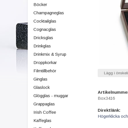
Böcker
Champagneglas
Cocktailglas
Cognacglas
Dricksglas
Drinkglas
Drinkmix & Syrup
Droppkorkar
Filmtillbehör
Lägg i önskeli
Ginglas
Glaslock
Artikelnumme
Glögglas - muggar
Box3416
Grappaglas
Direktlänk:
Irish Coffee
Högerklicka och
Kaffeglas