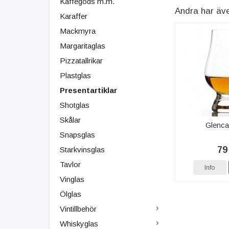
Kaffegods m.m.
Andra har äv
Karaffer
Mackmyra
Margaritaglas
Pizzatallrikar
Plastglas
Presentartiklar
Shotglas
Skålar
Glenca
Snapsglas
79
Starkvinsglas
Tavlor
Info
Vinglas
Ölglas
Vintillbehör
Whiskyglas