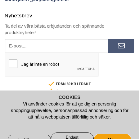
Nyhetsbrev
Ta del av våra bästa erbjudanden och spännande
produktnyheter!
FRÅN 69 KR I FRAKT
SÄKRA BETALNINGAR
COOKIES
FAKTURA/AVBETALNING
Vi använder cookies för att ge dig en personlig
SNABBA LEVERANSER
shoppingupplevelse, personanpassad annonsering och för
BESTÄLL INNAN 15.00 SÅ SKICKAR VI SAMMA VARDAG
att hålla webbplatsen tillförlitlig och säker.
Endast