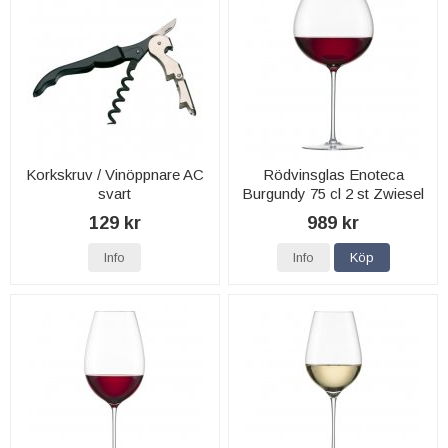
Korkskruv / Vinöppnare AC
Rödvinsglas Enoteca
svart
Burgundy 75 cl 2 st Zwiesel
glas
129 kr
989 kr
Info
Info
Köp