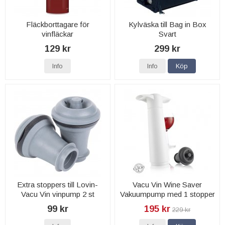
Fläckborttagare för
Kylväska till Bag in Box
vinfläckar
Svart
129 kr
299 kr
Info
Info
Köp
Extra stoppers till Lovin-
Vacu Vin Wine Saver
Vacu Vin vinpump 2 st
Vakuumpump med 1 stopper
99 kr
195 kr
229 kr