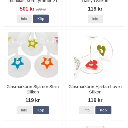
munblåst som rymmer 2 l
Daisy i Silikon
501 kr
119 kr
589 kr
Info
Köp
Info
Glasmarkörer Stjärnor Star i
Glasmarkörer Hjärtan Love i
Silikon
Silikon
119 kr
119 kr
Info
Köp
Info
Köp