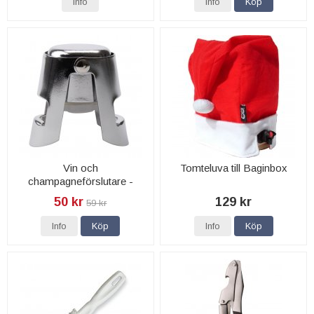
Info
Info
Köp
Vin och
Tomteluva till Baginbox
champagneförslutare -
Dorre
50 kr
129 kr
59 kr
Info
Köp
Info
Köp