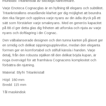
munblåst Tritankristall av skickliga hantverkare.
Varje Enoteca Cognacglas är en hyllning till elegans och subtilitet.
Tritankristallens enastående klarhet ger dig möjlighet att beundra
den rika färgen och uppleva varje nyans av din ädla dryck på ett
sätt som förstärker varje smaknyans. Med en generös kapacitet
på 88 cl ger detta glas dig friheten att utforska och njuta av varje
nyans och doftlagring i din Cognac.
Den välbalanserade designen och den tunna kanten på glaset ger
en smidig och delikat sippningsupplevelse, medan den eleganta
formen ger en komfortabel och stilfull känsla i handen. Varje
detalj, från den robusta stjälken till den delikat böjda kupan, är
noga övervägd för att framhäva Cognacens komplexitet och
förbättra din njutning.
Material: Blyfri Tritankristall
Höjd: 180 mm
Bredd: 115 mm
Tål maskindisk