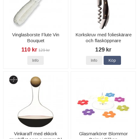
Vinglasborste Flute Vin
Korkskruv med folieskärare
Bouquet
och flasköppnare
110 kr
129 kr
129 kr
Info
Info
Köp
Vinkaraff med ekkork
Glasmarkörer Blommor