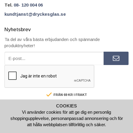
Tel.
08- 120 004 06
kundtjanst@dryckesglas.se
Nyhetsbrev
Ta del av våra bästa erbjudanden och spännande
produktnyheter!
FRÅN 69 KR I FRAKT
SÄKRA BETALNINGAR
COOKIES
FAKTURA/AVBETALNING
Vi använder cookies för att ge dig en personlig
SNABBA LEVERANSER
shoppingupplevelse, personanpassad annonsering och för
BESTÄLL INNAN 15.00 SÅ SKICKAR VI SAMMA VARDAG
att hålla webbplatsen tillförlitlig och säker.