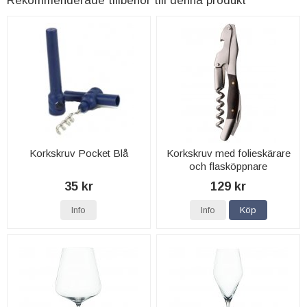
Rekommenderade tillbehör till denna produkt
Korkskruv Pocket Blå
Korkskruv med folieskärare
och flasköppnare
35 kr
129 kr
Info
Info
Köp