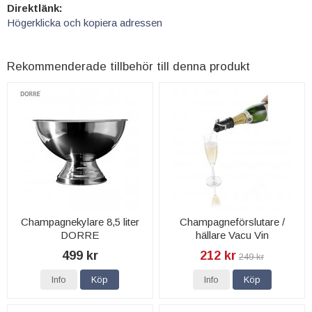
Direktlänk:
Högerklicka och kopiera adressen
Rekommenderade tillbehör till denna produkt
Champagnekylare 8,5 liter
Champagneförslutare /
DORRE
hällare Vacu Vin
499 kr
212 kr
249 kr
Info
Köp
Info
Köp