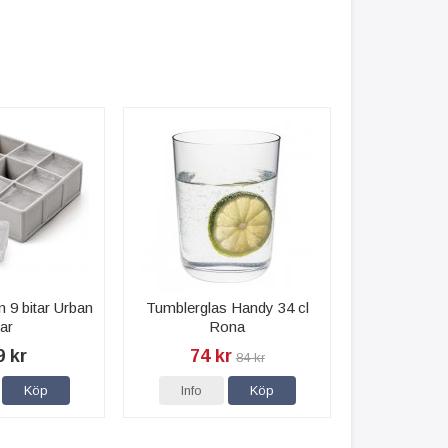
on 9 bitar Urban
Tumblerglas Handy 34 cl
ar
Rona
9 kr
74 kr
84 kr
Köp
Info
Köp