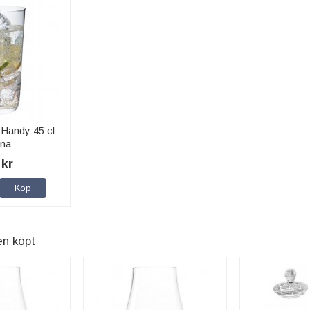
 Handy 45 cl
na
 kr
Köp
en köpt