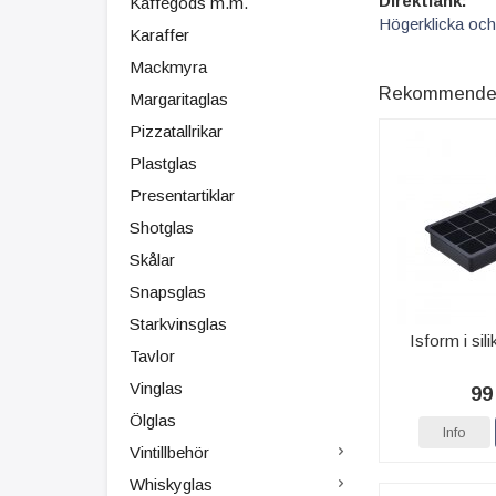
Direktlänk:
Kaffegods m.m.
Högerklicka och
Karaffer
Mackmyra
Rekommenderad
Margaritaglas
Pizzatallrikar
Plastglas
Presentartiklar
Shotglas
Skålar
Snapsglas
Starkvinsglas
Isform i sili
Tavlor
Vinglas
99
Ölglas
Info
Vintillbehör
Whiskyglas