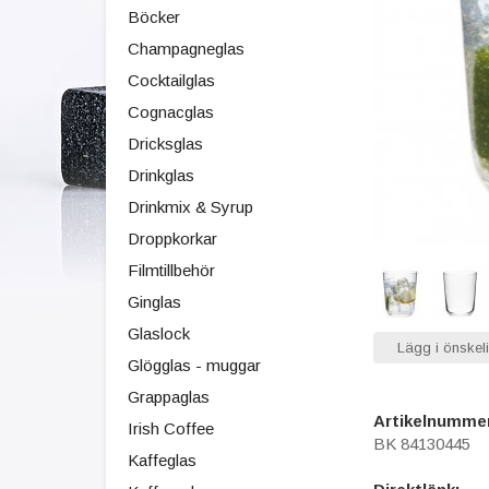
Böcker
Champagneglas
Cocktailglas
Cognacglas
Dricksglas
Drinkglas
Drinkmix & Syrup
Droppkorkar
Filmtillbehör
Ginglas
Glaslock
Lägg i önskeli
Glögglas - muggar
Grappaglas
Artikelnumme
Irish Coffee
BK 84130445
Kaffeglas