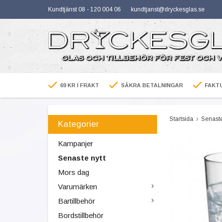
Kundtjänst 08 - 120 004 06
kundtjanst@dryckesglas.se
69 KR I FRAKT
SÄKRA BETALNINGAR
FAKTU
Startsida
Senaste
Kategorier
Kampanjer
Senaste nytt
Mors dag
Varumärken
Bartillbehör
Bordstillbehör