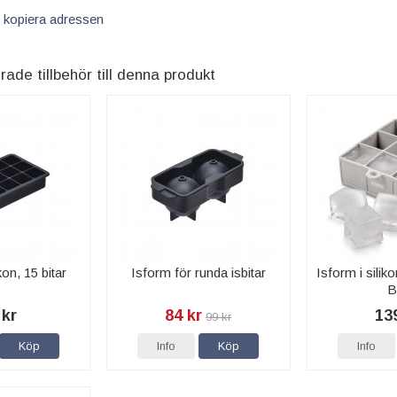
 kopiera adressen
e tillbehör till denna produkt
kon, 15 bitar
Isform för runda isbitar
Isform i silik
B
 kr
84 kr
13
99 kr
Köp
Info
Köp
Info