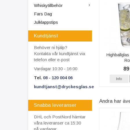
Whiskytillbehör
Fars Dag
Julklappstips
Kundtjänst
Behöver ni hjälp?
Kontakta vår kundtjänst via
Highballglas
telefon eller e-post
Ro
89
Vardagar 10:30 - 16:00
Tel.
08 - 120 004 06
Info
kundtjanst@dryckesglas.se
Andra har äv
Snabba leveranser
DHL och PostNord hämtar
våra leveranser ca 15:30
på vardagar.