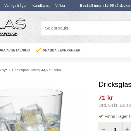
Vanliga frågor
Kundtjänst
Villkor
Beställ innan 15.00
så skicka
RA/AVBETALNING
SNABBA LEVERANSER
 nytt
Dricksglas Handy 44,5 cl Rona
Dricksgla
71 kr
Ord. 84 kr. Du s
Finns i lager