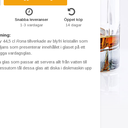
Snabba leveranser
Öppet köp
1-3 vardagar
14 dagar
ning:
y
44,5 cl
Rona
tillverkade av blyfri kristallin som
ljans som presenterar innehållet i glaset på ett
ygga vardagsglas.
glas som passar att servera allt från vatten till
essutom tål dessa glas att diska i diskmaskin upp