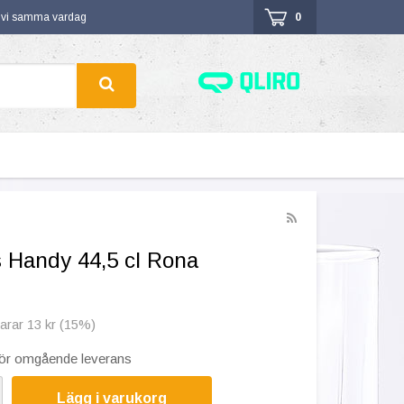
r vi samma vardag
0
s Handy 44,5 cl Rona
parar 13 kr (15%)
 för omgående leverans
Lägg i varukorg