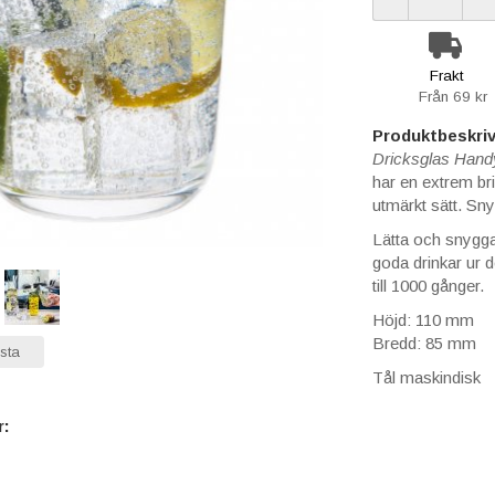
Frakt
Från 69 kr
Produktbeskriv
Dricksglas Hand
har en extrem bri
utmärkt sätt. Sn
Lätta och snygga 
goda drinkar ur d
till 1000 gånger.
Höjd: 110 mm
Bredd: 85 mm
sta
Tål maskindisk
r: