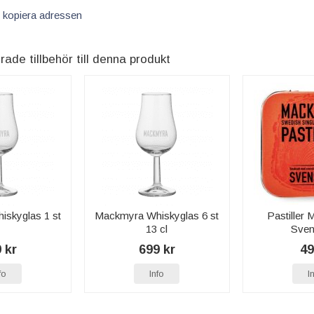
 kopiera adressen
e tillbehör till denna produkt
skyglas 1 st
Mackmyra Whiskyglas 6 st
Pastiller
13 cl
Sven
 kr
699 kr
49
fo
Info
I