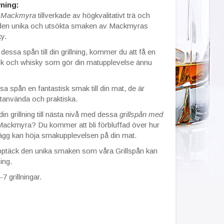
ning:
y Mackmyra
tillverkade av högkvalitativt trä och
den unika och utsökta smaken av Mackmyras
y.
essa spån till din grillning, kommer du att få en
ök och whisky som gör din matupplevelse ännu
sa spån en fantastisk smak till din mat, de är
tanvända och praktiska.
din grillning till nästa nivå med dessa
grillspån med
Mackmyra? Du kommer att bli förbluffad över hur
llägg kan höja smakupplevelsen på din mat.
pptäck den unika smaken som våra Grillspån kan
ning.
-7 grillningar.