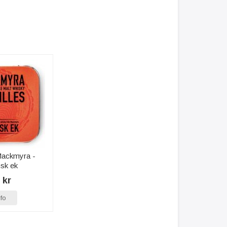
 Mackmyra -
sk ek
 kr
nfo