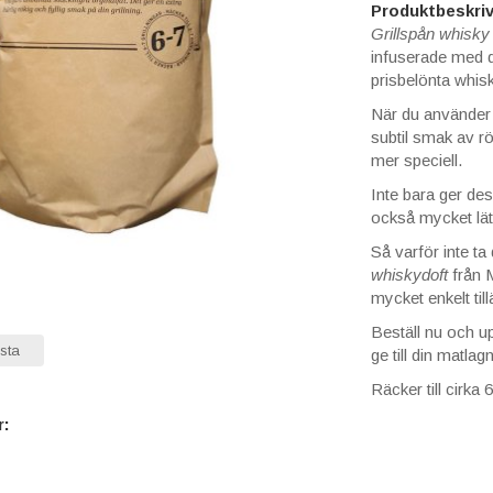
Produktbeskriv
Grillspån whisk
infuserade med 
prisbelönta whisk
När du använder d
subtil smak av r
mer speciell.
Inte bara ger des
också mycket lät
Så varför inte ta 
whiskydoft
från 
mycket enkelt ti
Beställ nu och u
sta
ge till din matlag
Räcker till cirka 6
r: