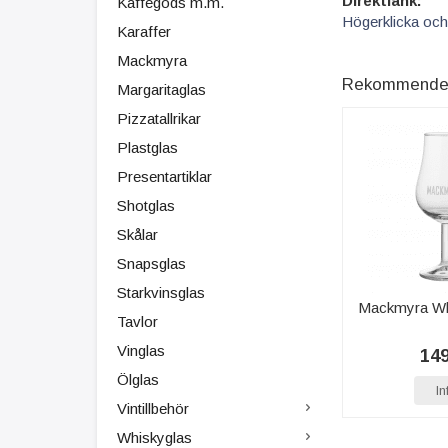
Direktlänk:
Kaffegods m.m.
Högerklicka och
Karaffer
Mackmyra
Rekommenderad
Margaritaglas
Pizzatallrikar
Plastglas
Presentartiklar
Shotglas
Skålar
Snapsglas
Starkvinsglas
Mackmyra Whi
Tavlor
Vinglas
149
Ölglas
In
Vintillbehör
Whiskyglas