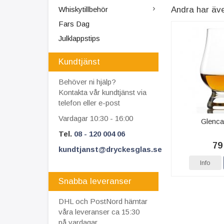
Whiskytillbehör
Andra har äv
Fars Dag
Julklappstips
Kundtjänst
Behöver ni hjälp?
Kontakta vår kundtjänst via
telefon eller e-post
Vardagar 10:30 - 16:00
Glenca
Tel.
08 - 120 004 06
79
kundtjanst@dryckesglas.se
Info
Snabba leveranser
DHL och PostNord hämtar
våra leveranser ca 15:30
på vardagar.