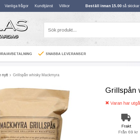
Vanliga frågor
Kundtjänst
Villkor
Beställ innan 15.00
så skicka
RA/AVBETALNING
SNABBA LEVERANSER
 nytt
Grillspån whisky Mackmyra
Grillspån
Varan har utgåt
Frakt
Från 69 kr