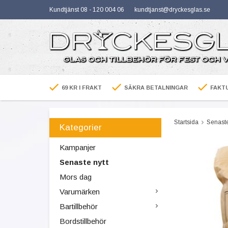
Kundtjänst 08 - 120 004 06
kundtjanst@dryckesglas.se
69 KR I FRAKT
SÄKRA BETALNINGAR
FAKTU
Startsida
Senaste
Kategorier
Kampanjer
Senaste nytt
Mors dag
Varumärken
Bartillbehör
Bordstillbehör