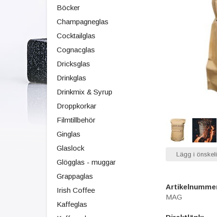
Böcker
Champagneglas
Cocktailglas
Cognacglas
Dricksglas
Drinkglas
Drinkmix & Syrup
Droppkorkar
Filmtillbehör
Ginglas
Glaslock
Lägg i önskeli
Glögglas - muggar
Grappaglas
Artikelnumme
Irish Coffee
MAG
Kaffeglas