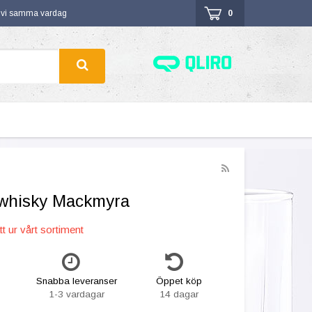
r vi samma vardag
0
 whisky Mackmyra
t ur vårt sortiment
Snabba leveranser
Öppet köp
1-3 vardagar
14 dagar