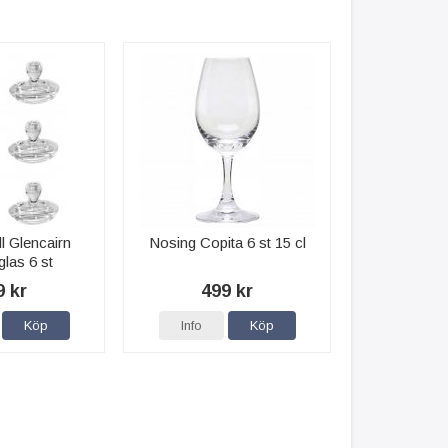
ll Glencairn
Nosing Copita 6 st 15 cl
las 6 st
9 kr
499 kr
Köp
Info
Köp