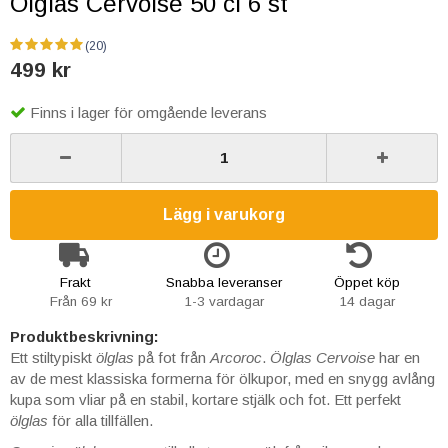
Ölglas Cervoise 50 cl 6 st
(20)
499 kr
Finns i lager för omgående leverans
Lägg i varukorg
Frakt
Snabba leveranser
Öppet köp
Från 69 kr
1-3 vardagar
14 dagar
Produktbeskrivning:
Ett stiltypiskt
ölglas
på fot från
Arcoroc
.
Ölglas Cervoise
har en
av de mest klassiska formerna för ölkupor, med en snygg avlång
kupa som vliar på en stabil, kortare stjälk och fot. Ett perfekt
ölglas
för alla tillfällen.