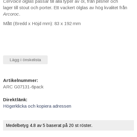
Cervoice ölglas
passar till alla typer av öl, från pilsner och
lager till stout och porter. Ett vackert ölglas av hög kvalitet från
Arcoroc
.
Mått (Bredd x Höjd mm): 83 x 192 mm
Lägg i önskelista
Artikelnummer:
ARC G07131-6pack
Direktlänk:
Högerklicka och kopiera adressen
Medelbetyg
4.8
av 5 baserat på
20
st röster.