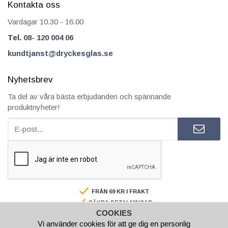
Kontakta oss
Vardagar 10.30 - 16.00
Tel.
08- 120 004 06
kundtjanst@dryckesglas.se
Nyhetsbrev
Ta del av våra bästa erbjudanden och spännande
produktnyheter!
FRÅN 69 KR I FRAKT
SÄKRA BETALNINGAR
COOKIES
FAKTURA/AVBETALNING
Vi använder cookies för att ge dig en personlig
SNABBA LEVERANSER