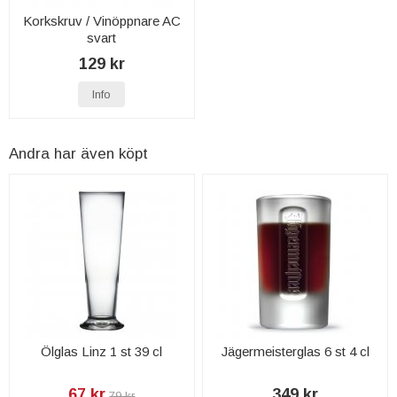
Korkskruv / Vinöppnare AC
svart
129 kr
Info
Andra har även köpt
Ölglas Linz 1 st 39 cl
Jägermeisterglas 6 st 4 cl
67 kr
349 kr
79 kr