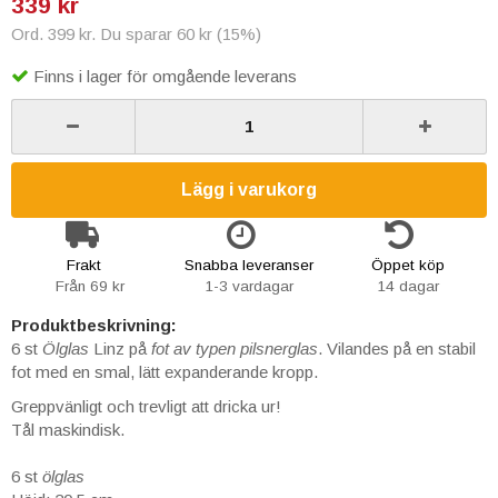
339 kr
Ord. 399 kr. Du sparar 60 kr (15%)
Finns i lager för omgående leverans
Lägg i varukorg
Frakt
Snabba leveranser
Öppet köp
Från 69 kr
1-3 vardagar
14 dagar
Produktbeskrivning:
6 st
Ölglas
Linz
på
fot av typen pilsnerglas
. Vilandes på en stabil
fot med en smal, lätt expanderande kropp.
Greppvänligt och trevligt att dricka ur!
Tål maskindisk.
6 st
ölglas