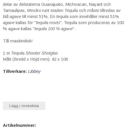
delar av delstaterna Guanajuato, Michoacan, Nayarit och
Tamaulipas,
Mexiko
runt staden
Tequila
och måste tillredas av
blå agave
till minst 51%. En
tequila
som innehåller minst 51%
agave
kallas för "
tequila mixto
". Tequila som produceras av 100
% agave kallas "
tequila 100 % agave
".
Tål maskindisk!
1 st
Tequila Shooter Shotglas
Mått (Bredd x Höjd mm): 42 x 106
Tillverkare:
Libbey
Lägg i önskelista
Artikelnummer: