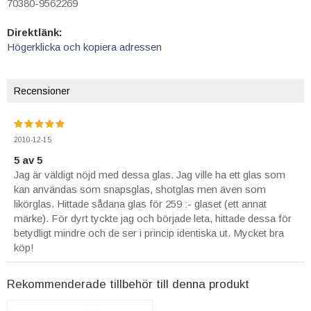
70380-9562269
Direktlänk:
Högerklicka och kopiera adressen
Recensioner
2010-12-15
5 av 5
Jag är väldigt nöjd med dessa glas. Jag ville ha ett glas som
kan användas som snapsglas, shotglas men även som
likörglas. Hittade sådana glas för 259 :- glaset (ett annat
märke). För dyrt tyckte jag och började leta, hittade dessa för
betydligt mindre och de ser i princip identiska ut. Mycket bra
köp!
Rekommenderade tillbehör till denna produkt