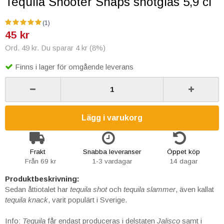
Tequila Shooter Snaps shotglas 5,9 cl
(1)
45 kr
Ord. 49 kr. Du sparar 4 kr (8%)
Finns i lager för omgående leverans
Lägg i varukorg
Frakt
Snabba leveranser
Öppet köp
Från 69 kr
1-3 vardagar
14 dagar
Produktbeskrivning:
Sedan åttiotalet har
tequila shot
och
tequila slammer
, även kallat
tequila knack
, varit populärt i Sverige.
Info:
Tequila
får endast produceras i delstaten
Jalisco
samt i