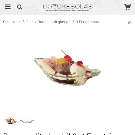
Startsida
Skålar
Bananasplit glasskål 6 st Fountainware
Produkten har blivit tillagd i varukorgen