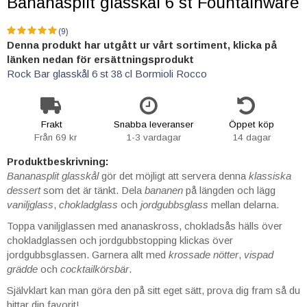
Bananasplit glasskål 6 st Fountainware
(9)
Denna produkt har utgått ur vårt sortiment, klicka på
länken nedan för ersättningsprodukt
Rock Bar glasskål 6 st 38 cl Bormioli Rocco
Frakt
Snabba leveranser
Öppet köp
Från 69 kr
1-3 vardagar
14 dagar
Produktbeskrivning:
Bananasplit
glasskål
gör det möjligt att servera denna
klassiska
dessert
som det är tänkt. Dela
bananen
på längden och lägg
vaniljglass
,
chokladglass
och
jordgubbsglass
mellan delarna.
Toppa vaniljglassen med ananaskross, chokladsås hälls över
chokladglassen och jordgubbstopping klickas över
jordgubbsglassen. Garnera allt med
krossade nötter
,
vispad
grädde
och
cocktailkörsbär
.
Självklart kan man göra den på sitt eget sätt, prova dig fram så du
hittar din favorit!