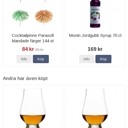
Cocktailpinne Parasoll
Monin Jordgubb Syrup 70 cl
blandade färger 144 st
84 kr
169 kr
99 kr
Info
Köp
Info
Köp
Andra har även köpt