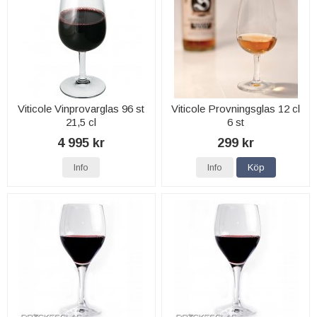
Viticole Vinprovarglas 96 st
Viticole Provningsglas 12 cl
21,5 cl
6 st
4 995 kr
299 kr
Info
Info
Köp