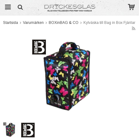
Startsida
Varumärken
BOXinBAG & CO
Kylväska till Bag in Box Fjärilar
Produkten har blivit tillagd i varukorgen