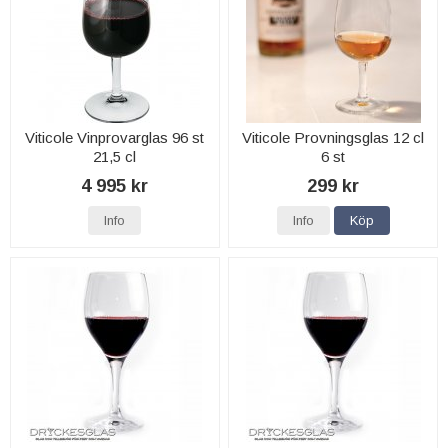
Viticole Vinprovarglas 96 st
Viticole Provningsglas 12 cl
21,5 cl
6 st
4 995 kr
299 kr
Info
Info
Köp