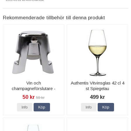
Rekommenderade tillbehör till denna produkt
Vin och
Authentis Vitvinsglas 42 cl 4
champagneförslutare -
st Spiegelau
Dorre
50 kr
499 kr
59 kr
Info
Köp
Info
Köp