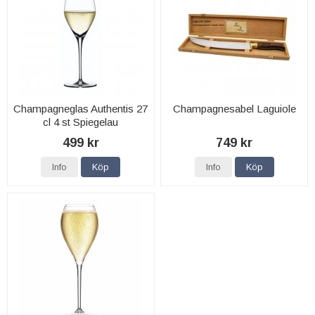
Champagneglas Authentis 27
Champagnesabel Laguiole
cl 4 st Spiegelau
499 kr
749 kr
Info
Köp
Info
Köp