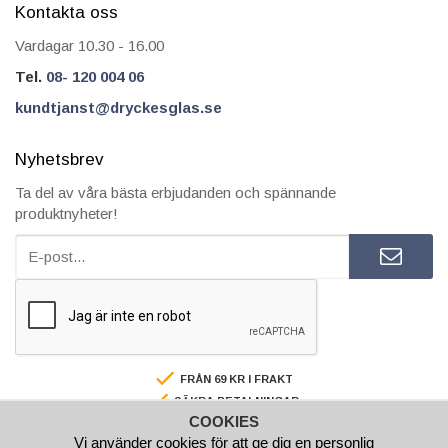
Kontakta oss
Vardagar 10.30 - 16.00
Tel.
08- 120 004 06
kundtjanst@dryckesglas.se
Nyhetsbrev
Ta del av våra bästa erbjudanden och spännande
produktnyheter!
FRÅN 69 KR I FRAKT
SÄKRA BETALNINGAR
COOKIES
FAKTURA/AVBETALNING
Vi använder cookies för att ge dig en personlig
SNABBA LEVERANSER