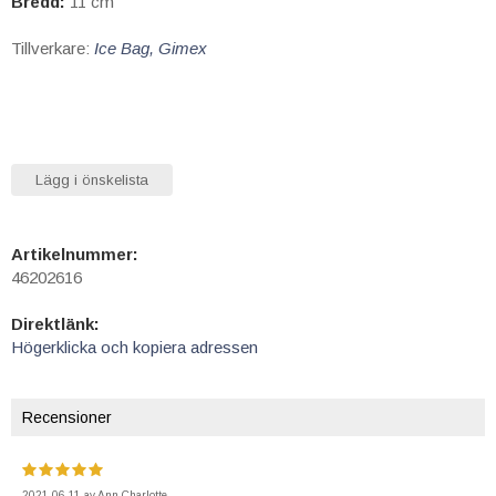
Bredd:
11 cm
Tillverkare:
Ice Bag, Gimex
Lägg i önskelista
Artikelnummer:
46202616
Direktlänk:
Högerklicka och kopiera adressen
Recensioner
2021-06-11
av
Ann-Charlotte