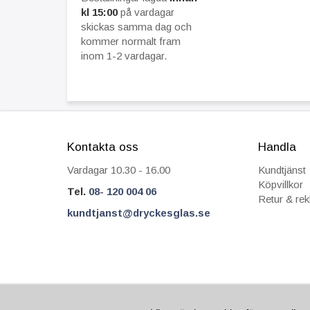
kl 15:00
på vardagar
skickas samma dag och
kommer normalt fram
inom 1-2 vardagar.
Kontakta oss
Handla
Vardagar 10.30 - 16.00
Kundtjänst
Köpvillkor
Tel.
08- 120 004 06
Retur & re
kundtjanst@dryckesglas.se
FRÅN 69 KR I FRAKT
SÄKRA BETALNIN