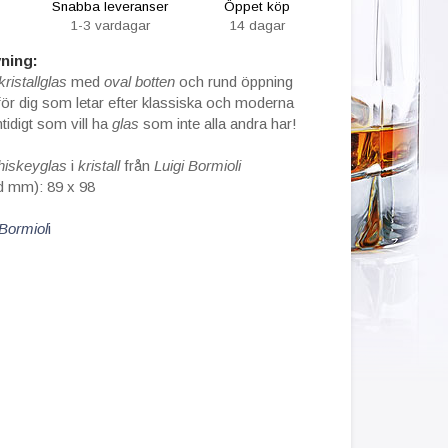
Snabba leveranser
Öppet köp
1-3 vardagar
14 dagar
ning:
kristallglas
med
oval botten
och rund öppning
 för dig som letar efter klassiska och moderna
idigt som vill ha
glas
som inte alla andra har!
hiskeyglas
i
kristall
från
Luigi Bormioli
d mm): 89 x 98
 Bormiol
i