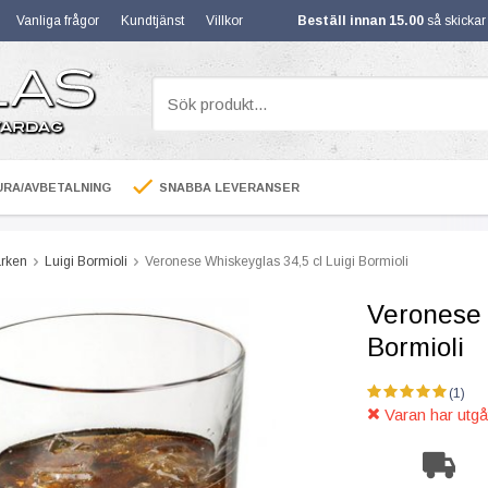
Vanliga frågor
Kundtjänst
Villkor
Beställ innan 15.00
så skicka
RA/AVBETALNING
SNABBA LEVERANSER
rken
Luigi Bormioli
Veronese Whiskeyglas 34,5 cl Luigi Bormioli
Veronese 
Bormioli
(1)
Varan har utgåt