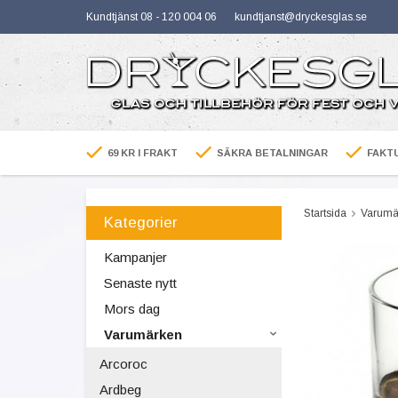
Kundtjänst 08 - 120 004 06
kundtjanst@dryckesglas.se
69 KR I FRAKT
SÄKRA BETALNINGAR
FAKTU
Startsida
Varumä
Kategorier
Kampanjer
Senaste nytt
Mors dag
Varumärken
Arcoroc
Ardbeg