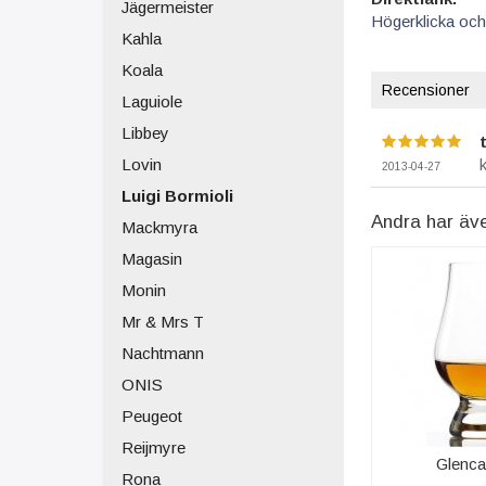
Jägermeister
Högerklicka och
Kahla
Koala
Recensioner
Laguiole
Libbey
Lovin
2013-04-27
Luigi Bormioli
Andra har äv
Mackmyra
Magasin
Monin
Mr & Mrs T
Nachtmann
ONIS
Peugeot
Reijmyre
Glenca
Rona