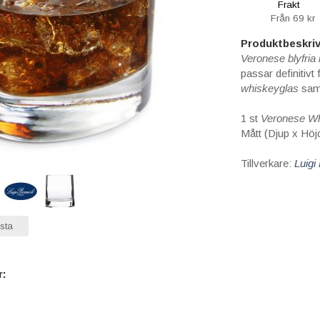
Frakt
Från 69 kr
Produktbeskriv
Veronese
blyfria 
passar definitivt
whiskeyglas
samt
1 st
Veronese W
Mått (Djup x Höj
Tillverkare:
Luigi
sta
r: