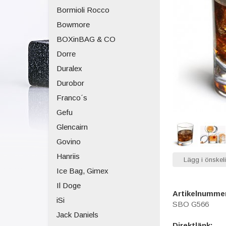
Bormioli Rocco
Bowmore
BOXinBAG & CO
Dorre
Duralex
Durobor
Franco´s
Gefu
Glencairn
Govino
Hanriis
Lägg i önskeli
Ice Bag, Gimex
Il Doge
Artikelnumme
iSi
SBO G566
Jack Daniels
Direktlänk: