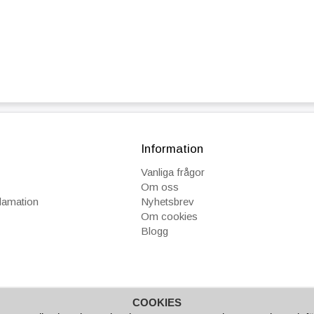
Information
Vanliga frågor
Om oss
klamation
Nyhetsbrev
Om cookies
Blogg
COOKIES
GAR
FAKTURA/AVBETALNING
SNABBA LEVERANSER
B