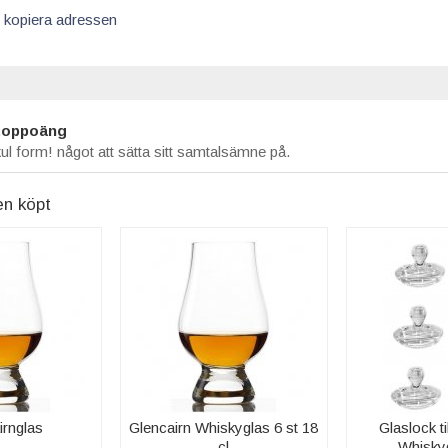
 kopiera adressen
toppoäng
kul form! något att sätta sitt samtalsämne på.
en köpt
irnglas
Glencairn Whiskyglas 6 st 18
Glaslock ti
cl
Whiskyg