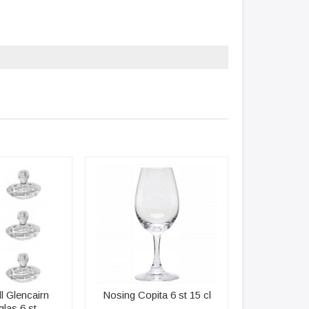
ll Glencairn
Nosing Copita 6 st 15 cl
las 6 st