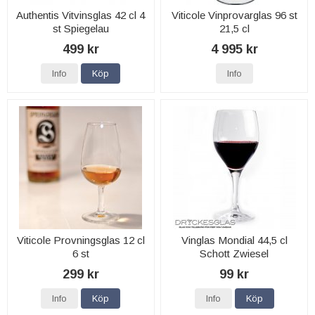
Authentis Vitvinsglas 42 cl 4
Viticole Vinprovarglas 96 st
st Spiegelau
21,5 cl
499 kr
4 995 kr
Info
Köp
Info
Viticole Provningsglas 12 cl
Vinglas Mondial 44,5 cl
6 st
Schott Zwiesel
299 kr
99 kr
Info
Köp
Info
Köp