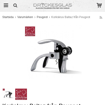
Startsida
Varumärken
Peugeot
Korkskruv Baltaz från Peugeot
Produkten har blivit tillagd i varukorgen