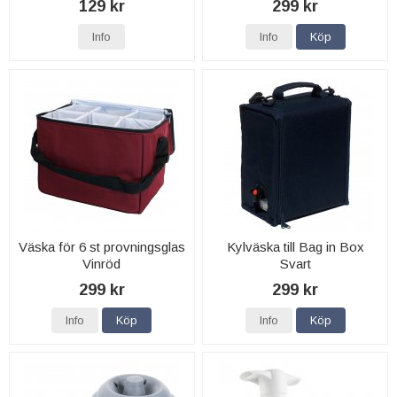
129 kr
299 kr
Info
Info
Köp
Väska för 6 st provningsglas
Kylväska till Bag in Box
Vinröd
Svart
299 kr
299 kr
Info
Köp
Info
Köp