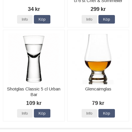
cl 6 st Chef & Sommelier
34 kr
299 kr
Info
Köp
Info
Köp
Shotglas Classic 5 cl Urban
Glencairnglas
Bar
109 kr
79 kr
Info
Köp
Info
Köp