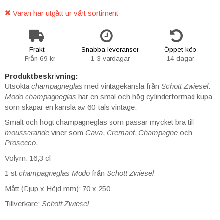
Varan har utgått ur vårt sortiment
Frakt
Snabba leveranser
Öppet köp
Från 69 kr
1-3 vardagar
14 dagar
Produktbeskrivning:
Utsökta
champagneglas
med vintagekänsla från
Schott Zwiesel
.
Modo champagneglas
har en smal och hög cylinderformad kupa
som skapar en känsla av 60-tals vintage.
Smalt och högt champagneglas som passar mycket bra till
mousserande
viner som
Cava
,
Cremant
,
Champagne
och
Prosecco
.
Volym: 16,3 cl
1 st
champagneglas
Modo
från
Schott Zwiesel
Mått (Djup x Höjd mm): 70 x 250
Tillverkare:
Schott Zwiesel