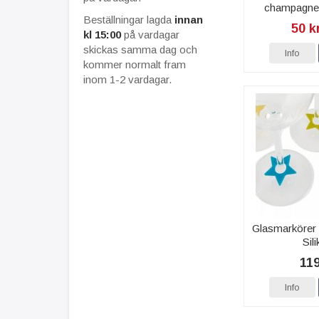
champagnef
Beställningar lagda
innan
Do
50 k
kl 15:00
på vardagar
skickas samma dag och
Info
kommer normalt fram
inom 1-2 vardagar.
Glasmarkörer S
Sil
119
Info