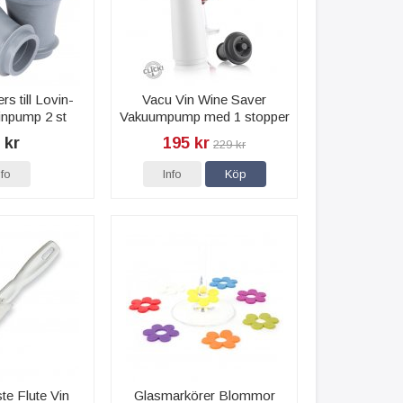
rs till Lovin-
Vacu Vin Wine Saver
inpump 2 st
Vakuumpump med 1 stopper
 kr
195 kr
229 kr
nfo
Info
Köp
te Flute Vin
Glasmarkörer Blommor