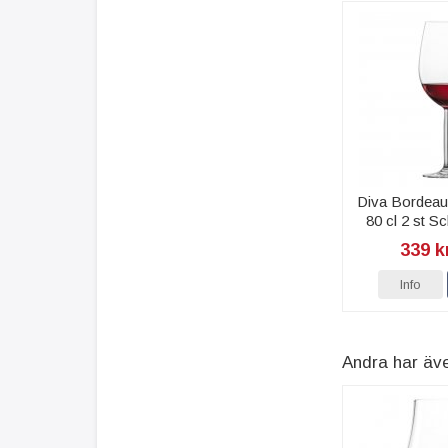
Diva Bordeau
80 cl 2 st S
339 k
Info
Andra har äv