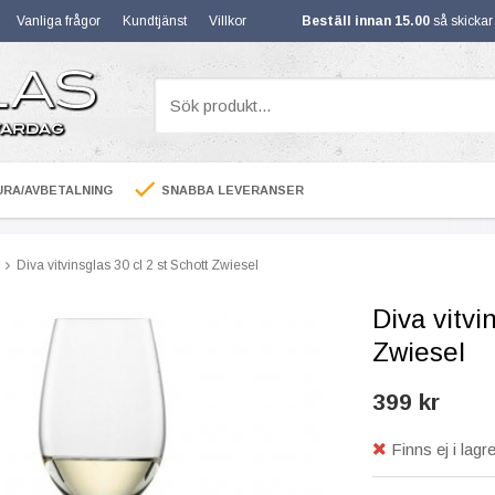
Vanliga frågor
Kundtjänst
Villkor
Beställ innan 15.00
så skicka
RA/AVBETALNING
SNABBA LEVERANSER
Diva vitvinsglas 30 cl 2 st Schott Zwiesel
Diva vitvi
Zwiesel
399 kr
Finns ej i lagre