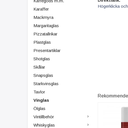
Direktlänk:
Kaffegods m.m.
Högerklicka och
Karaffer
Mackmyra
Margaritaglas
Pizzatallrikar
Plastglas
Presentartiklar
Shotglas
Skålar
Snapsglas
Starkvinsglas
Tavlor
Rekommenderad
Vinglas
Ölglas
Vintillbehör
Whiskyglas