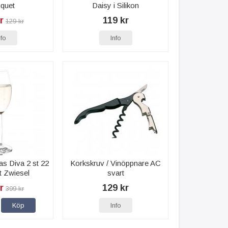
quet
Daisy i Silikon
r
119 kr
129 kr
nfo
Info
s Diva 2 st 22
Korkskruv / Vinöppnare AC
t Zwiesel
svart
r
129 kr
399 kr
Köp
Info