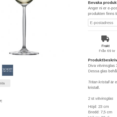
Bevaka produk
Anger ni er e-po
produkten finns ti
Frakt
Från 69 kr
Produktbeskriv
Diva vitvinsglas 3
Dessa glas behåll
Tritan kristall
är 
sta
kristall.
2 st
vitvinsglas
r:
Höjd: 23 cm
Bredd: 7,5 cm