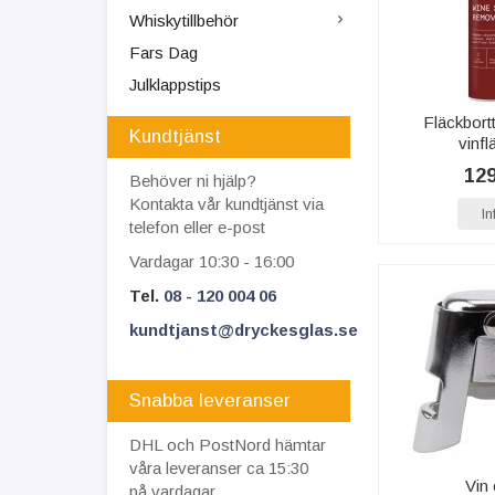
Whiskytillbehör
Fars Dag
Julklappstips
Fläckbort
Kundtjänst
vinfl
129
Behöver ni hjälp?
Kontakta vår kundtjänst via
In
telefon eller e-post
Vardagar 10:30 - 16:00
Tel.
08 - 120 004 06
kundtjanst@dryckesglas.se
Snabba leveranser
DHL och PostNord hämtar
våra leveranser ca 15:30
Vin
på vardagar.