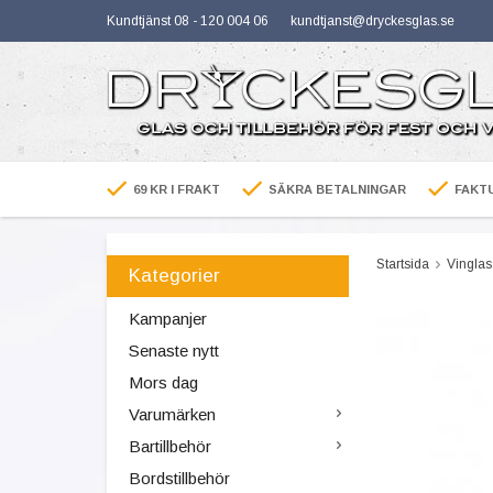
Kundtjänst 08 - 120 004 06
kundtjanst@dryckesglas.se
69 KR I FRAKT
SÄKRA BETALNINGAR
FAKTU
Startsida
Vinglas
Kategorier
Kampanjer
Senaste nytt
Mors dag
Varumärken
Bartillbehör
Bordstillbehör