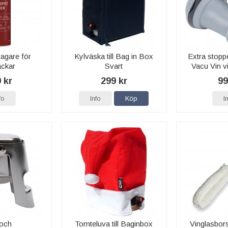
tagare för
Kylväska till Bag in Box
Extra stoppe
äckar
Svart
Vacu Vin v
 kr
299 kr
99
fo
Info
Köp
I
 och
Tomteluva till Baginbox
Vinglasbors