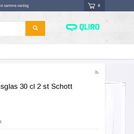
r vi samma vardag
0
nsglas 30 cl 2 st Schott
t