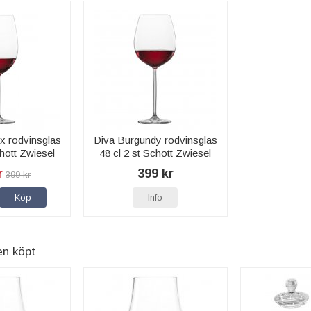
x rödvinsglas
Diva Burgundy rödvinsglas
chott Zwiesel
48 cl 2 st Schott Zwiesel
r
399 kr
399 kr
Köp
Info
en köpt