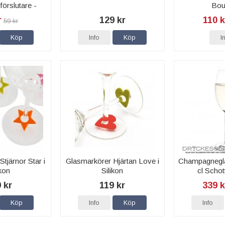
örslutare -
Bou
rre
r
129 kr
110 k
59 kr
Köp
Info
Köp
I
tjärnor Star i
Glasmarkörer Hjärtan Love i
Champagnegla
ikon
Silikon
cl Schot
 kr
119 kr
339 k
Köp
Info
Köp
Info