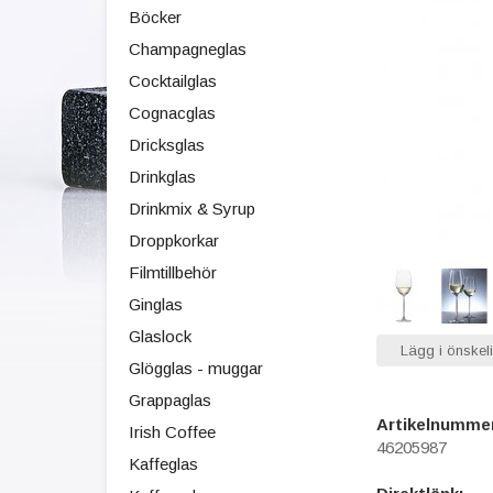
Böcker
Champagneglas
Cocktailglas
Cognacglas
Dricksglas
Drinkglas
Drinkmix & Syrup
Droppkorkar
Filmtillbehör
Ginglas
Glaslock
Lägg i önskeli
Glögglas - muggar
Grappaglas
Artikelnumme
Irish Coffee
46205987
Kaffeglas