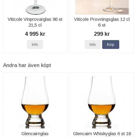
Viticole Vinprovarglas 96 st
Viticole Provningsglas 12 cl
21,5 cl
6 st
4 995 kr
299 kr
Info
Info
Köp
Andra har även köpt
Glencairnglas
Glencairn Whiskyglas 6 st 18