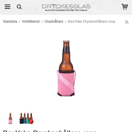
Startsida
Vintillbehör
Glashållare
BevYoke Dryckeshållare rosa
Produkten har blivit tillagd i varukorgen