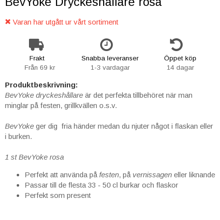
BevYoke Dryckeshållare rosa
Varan har utgått ur vårt sortiment
Frakt
Snabba leveranser
Öppet köp
Från 69 kr
1-3 vardagar
14 dagar
Produktbeskrivning:
BevYoke dryckeshållare
är det perfekta tillbehöret när man
minglar på festen, grillkvällen o.s.v.
BevYoke
ger dig fria händer medan du njuter något i flaskan eller
i burken.
1 st BevYoke rosa
Perfekt att använda på
festen
, på
vernissagen
eller liknande
Passar till de flesta 33 - 50 cl burkar och flaskor
Perfekt som present