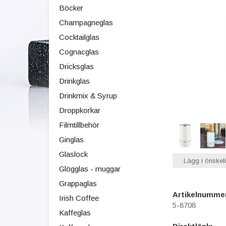
Böcker
Champagneglas
Cocktailglas
Cognacglas
Dricksglas
Drinkglas
Drinkmix & Syrup
Droppkorkar
Filmtillbehör
Ginglas
Glaslock
Lägg i önskeli
Glögglas - muggar
Grappaglas
Artikelnumme
Irish Coffee
5-8708
Kaffeglas