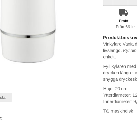
Frakt
Från 69 kr
Produktbeskriv
Vinkylare Vania 
livslängd.
Kyl di
enkelt.
Fyll kylaren med 
drycken längre ti
snygga dryckesk
Höjd: 20 cm
Ytterdiameter: 1
sta
Innerdiameter: 9
Tål maskindisk
r: