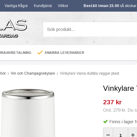
Vanliga frågor
Kundtjänst
Villkor
Beställ innan 15.00
så skicka
RA/AVBETALNING
SNABBA LEVERANSER
ehör
Vin och Champagnekylare
Vinkylare Vania dubbla väggar plast
Vinkylare
237 kr
Ord. 279 kr. Du 
Finns i lager