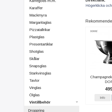
Direktlänk:
Kaffegods m.m.
Högerklicka och
Karaffer
Mackmyra
Rekommenderad
Margaritaglas
Pizzatallrikar
Plastglas
Presentartiklar
Shotglas
Skålar
Snapsglas
Starkvinsglas
Champagnekyl
Tavlor
DO
Vinglas
499
Ölglas
Info
Vintillbehör
Droppring