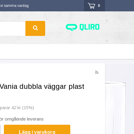
r vi samma vardag
0
 Vania dubbla väggar plast
sparar 42 kr (15%)
 för omgående leverans
Lägg i varukorg