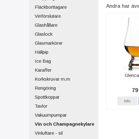
Andra har äv
Fläckborttagare
Vinförslutare
Glashållare
Glaslock
Glasmarkörer
Hällpip
Ice Bag
Karaffer
Glenca
Korkskruvar m.m
Rengöring
79
Spottkoppar
Info
Tavlor
Vakuumpumpar
Vin och Champagnekylare
Vinluftare - sil