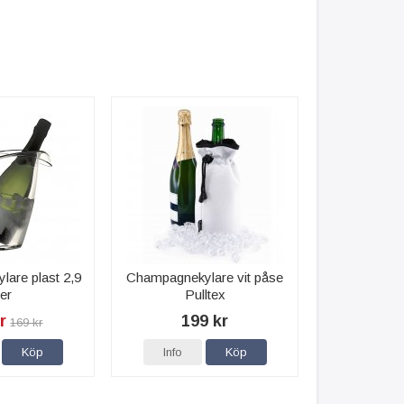
are plast 2,9
Champagnekylare vit påse
ter
Pulltex
r
199 kr
169 kr
Köp
Info
Köp