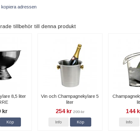
 kopiera adressen
e tillbehör till denna produkt
are 8,5 liter
Vin och Champagnekylare 5
Champagnekyl
RRE
liter
li
 kr
254 kr
144 k
299 kr
Köp
Info
Köp
Info