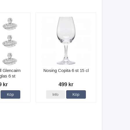
ll Glencairn
Nosing Copita 6 st 15 cl
las 6 st
9 kr
499 kr
Köp
Info
Köp