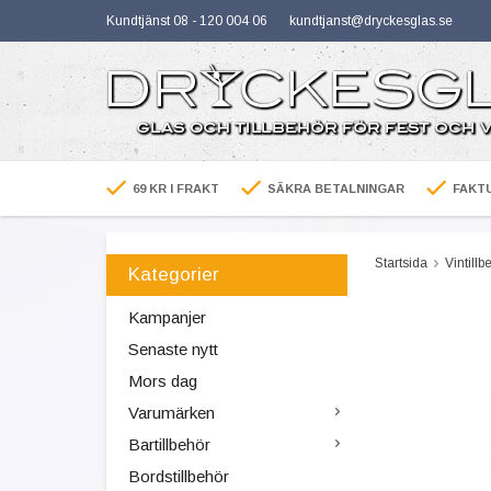
Kundtjänst 08 - 120 004 06
kundtjanst@dryckesglas.se
69 KR I FRAKT
SÄKRA BETALNINGAR
FAKTU
Startsida
Vintillb
Kategorier
Kampanjer
Senaste nytt
Mors dag
Varumärken
Bartillbehör
Bordstillbehör