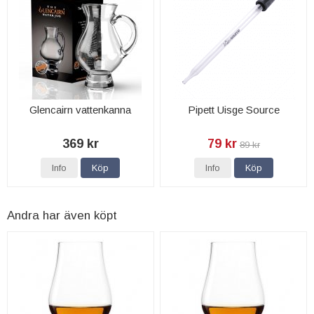
Glencairn vattenkanna
Pipett Uisge Source
369 kr
79 kr
89 kr
Info
Köp
Info
Köp
Andra har även köpt