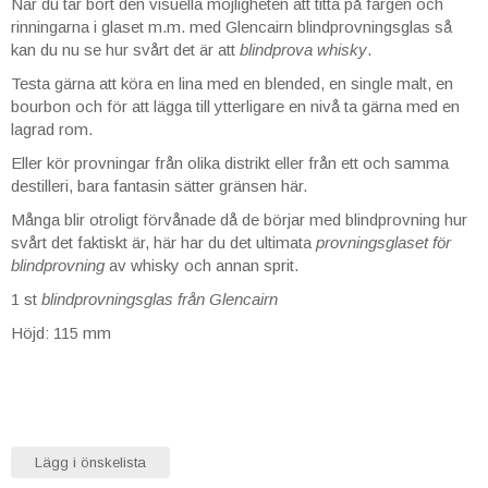
När du tar bort den visuella möjligheten att titta på färgen och
rinningarna i glaset m.m. med Glencairn blindprovningsglas så
kan du nu se hur svårt det är att
blindprova whisky
.
Testa gärna att köra en lina med en blended, en single malt, en
bourbon och för att lägga till ytterligare en nivå ta gärna med en
lagrad rom.
Eller kör provningar från olika distrikt eller från ett och samma
destilleri, bara fantasin sätter gränsen här.
Många blir otroligt förvånade då de börjar med blindprovning hur
svårt det faktiskt är, här har du det ultimata
provningsglaset för
blindprovning
av whisky och annan sprit.
1 st
blindprovningsglas från Glencairn
Höjd: 115 mm
Lägg i önskelista