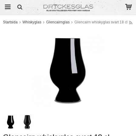
Startsida
Whiskyglas
Glencairnglas
Glencairn whiskyglas svart 18 cl
Produkten har blivit tillagd i varukorgen