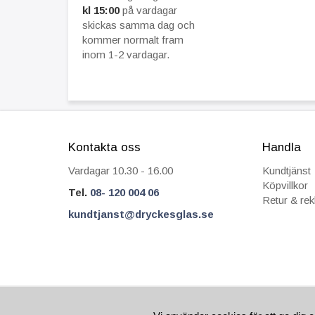
kl 15:00
på vardagar
skickas samma dag och
kommer normalt fram
inom 1-2 vardagar.
Kontakta oss
Handla
Vardagar 10.30 - 16.00
Kundtjänst
Köpvillkor
Tel.
08- 120 004 06
Retur & re
kundtjanst@dryckesglas.se
FRÅN 69 KR I FRAKT
SÄKRA BETALNIN