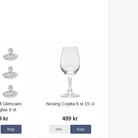
ll Glencairn
Nosing Copita 6 st 15 cl
las 6 st
9 kr
499 kr
Köp
Info
Köp