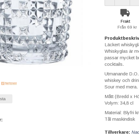
Frakt
Från 69 kr
Produktbeskriv
Läckert whiskygl
Whiskyglas är mö
passar mycket bra
cocktails.
Utmanande D.O.F.
whiskey och dri
Sour med mera.
Mått (Bredd x H
sta
Volym: 34,8 cl
Material: Blyfri kr
Tål maskindisk
r:
Tillverkare:
Na