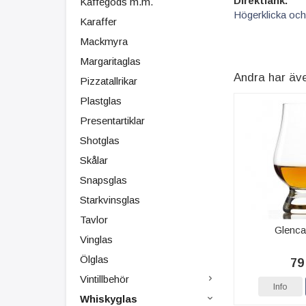
Direktlänk:
Kaffegods m.m.
Högerklicka och
Karaffer
Mackmyra
Margaritaglas
Andra har äv
Pizzatallrikar
Plastglas
Presentartiklar
Shotglas
Skålar
Snapsglas
Starkvinsglas
Tavlor
Glenca
Vinglas
Ölglas
79
Vintillbehör
Info
Whiskyglas