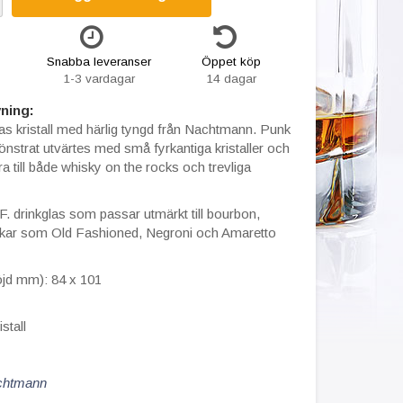
Snabba leveranser
Öppet köp
1-3 vardagar
14 dagar
ning:
as kristall med härlig tyngd från Nachtmann. Punk
nstrat utvärtes med små fyrkantiga kristaller och
 till både whisky on the rocks och trevliga
 drinkglas som passar utmärkt till bourbon,
nkar som Old Fashioned, Negroni och Amaretto
öjd mm): 84 x 101
istall
chtmann