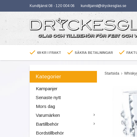
Kundtjänst 08 - 120 004 06
kundtjanst@dryckesglas.se
69 KR I FRAKT
SÄKRA BETALNINGAR
FAKTU
Startsida
Whisky
Kategorier
Kampanjer
Senaste nytt
Mors dag
Varumärken
Bartillbehör
Bordstillbehör