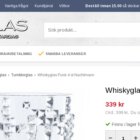
Vanliga frågor
Kundtjänst
Villkor
Beställ innan 15.00
så skicka
RA/AVBETALNING
SNABBA LEVERANSER
glas
Tumblerglas
Whiskyglas Punk 4 st Nachtmann
Whiskygla
339 kr
Ord. 399 kr. Du 
Finns i lager