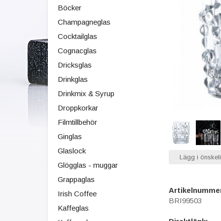
Böcker
Champagneglas
Cocktailglas
Cognacglas
Dricksglas
Drinkglas
Drinkmix & Syrup
Droppkorkar
Filmtillbehör
Ginglas
Glaslock
Lägg i önskeli
Glögglas - muggar
Grappaglas
Artikelnumme
Irish Coffee
BRI99503
Kaffeglas