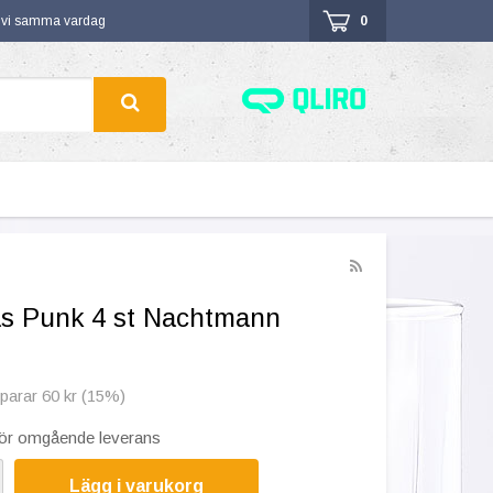
r vi samma vardag
0
s Punk 4 st Nachtmann
sparar 60 kr (15%)
 för omgående leverans
Lägg i varukorg