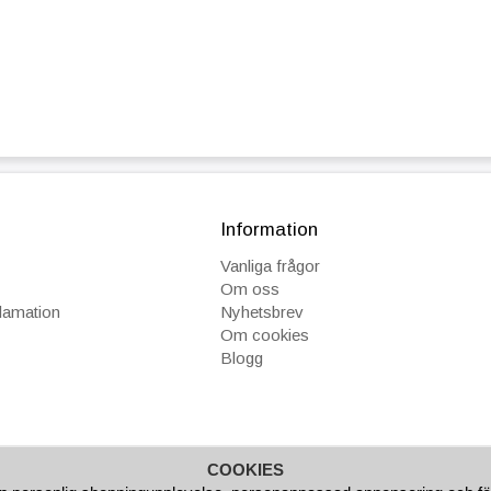
Information
Vanliga frågor
Om oss
klamation
Nyhetsbrev
Om cookies
Blogg
COOKIES
GAR
FAKTURA/AVBETALNING
SNABBA LEVERANSER
B