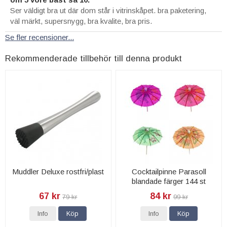
Ser väldigt bra ut där dom står i vitrinskåpet. bra paketering,
väl märkt, supersnygg, bra kvalite, bra pris.
Se fler recensioner...
Rekommenderade tillbehör till denna produkt
Muddler Deluxe rostfri/plast
Cocktailpinne Parasoll
blandade färger 144 st
67 kr
84 kr
79 kr
99 kr
Info
Köp
Info
Köp