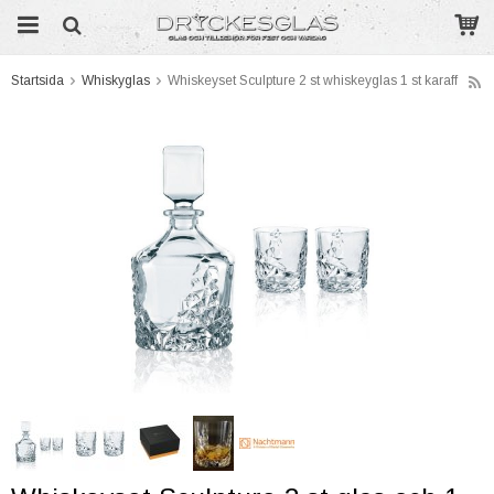
Startsida
Whiskyglas
Whiskeyset Sculpture 2 st whiskeyglas 1 st karaff
Produkten har blivit tillagd i varukorgen