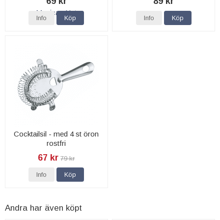
69 kr
89 kr
Info
Köp
Info
Köp
Cocktailsil - med 4 st öron
rostfri
67 kr
79 kr
Info
Köp
Andra har även köpt