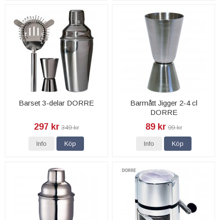
Barset 3-delar DORRE
Barmått Jigger 2-4 cl
DORRE
297 kr
89 kr
349 kr
99 kr
Info
Köp
Info
Köp