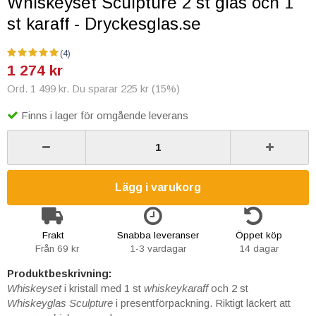
Whiskeyset Sculpture 2 st glas och 1
st karaff - Dryckesglas.se
(4)
1 274 kr
Ord. 1 499 kr. Du sparar 225 kr (15%)
Finns i lager för omgående leverans
Lägg i varukorg
Frakt
Snabba leveranser
Öppet köp
Från 69 kr
1-3 vardagar
14 dagar
Produktbeskrivning:
Whiskeyset
i kristall med 1 st
whiskeykaraff
och 2 st
Whiskeyglas Sculpture
i presentförpackning. Riktigt läckert att