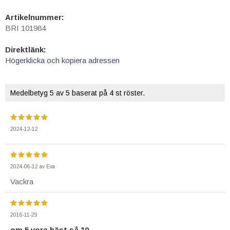
Artikelnummer:
BRI 101984
Direktlänk:
Högerklicka och kopiera adressen
Medelbetyg
5
av 5 baserat på
4
st röster.
2024-12-12
2024-06-12
av
Eva
Vackra
2016-11-29
om 5 vore bäst så 10.