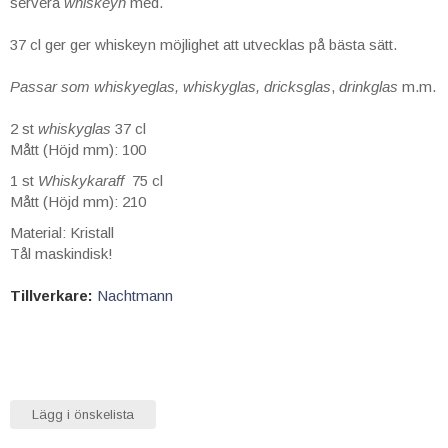
servera
whiskeyn
med.
37 cl ger ger whiskeyn möjlighet att utvecklas på bästa sätt.
Passar som whiskyeglas, whiskyglas
,
dricksglas
,
drinkglas
m.m.
2 st
whiskyglas
37 cl
Mått (Höjd mm): 100
1 st
Whiskykaraff
75 cl
Mått (Höjd mm): 210
Material: Kristall
Tål maskindisk!
Tillverkare:
Nachtmann
Lägg i önskelista