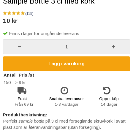
Sample Bottle 3 cl med kork
(115)
10 kr
Finns i lager för omgående leverans
Lägg i varukorg
Antal
Pris /st
150 -
>
9 kr
Frakt
Snabba leveranser
Öppet köp
Från 69 kr
1-3 vardagar
14 dagar
Produktbeskrivning:
Perfekt
sample bottle
på 3 cl med förseglande skruvkork i svart
plast som är återanvändningsbar (utan försegling).