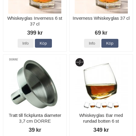
Whiskeyglas Inverness 6 st
Inverness Whiskeyglas 37 cl
37 cl
399 kr
69 kr
Info
Köp
Info
Köp
Tratt till fickplunta diameter
Whiskeyglas Bar med
3,7 cm DORRE
rundad botten 6 st
39 kr
349 kr