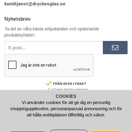
kundtjanst@dryckesglas.se
Nyhetsbrev
Ta del av våra bästa erbjudanden och spännande
produktnyheter!
FRÅN 69 KR I FRAKT
SÄKRA BETALNINGAR
COOKIES
FAKTURA/AVBETALNING
Vi använder cookies för att ge dig en personlig
SNABBA LEVERANSER
shoppingupplevelse, personanpassad annonsering och för
BESTÄLL INNAN 15.00 SÅ SKICKAR VI SAMMA VARDAG
att hålla webbplatsen tillförlitlig och säker.