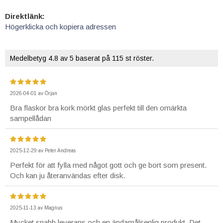
Direktlänk:
Högerklicka och kopiera adressen
Medelbetyg
4.8
av 5 baserat på
115
st röster.
2026-04-01
av
Örjan
Bra flaskor bra kork mörkt glas perfekt till den omärkta
sampellådan
2025-12-29
av
Peter Andreas
Perfekt för att fylla med något gott och ge bort som present.
Och kan ju återanvändas efter disk.
2025-11-13
av
Magnus
Mycket snabb leverans och en ändamålsenlig produkt. Det