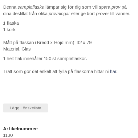
Denna
sampleflaska
lämpar sig för dig som vill spara
prov
på
dina destillat från olika
provningar
eller ge bort
prover
till vänner.
1 flaska
1 kork
Mått på flaskan (Bredd x Höjd mm): 32 x 79
Material: Glas
1 helt flak innehåller 150 st sampleflaskor.
Tratt som gör det enkelt att fylla på flaskorna hittar ni
här
.
Lägg i önskelista
Artikelnummer:
1130