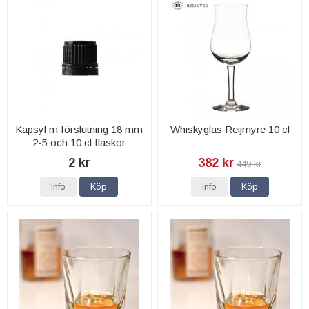
Kapsyl m förslutning 18 mm
Whiskyglas Reijmyre 10 cl
2-5 och 10 cl flaskor
2 kr
382 kr
449 kr
Info
Köp
Info
Köp