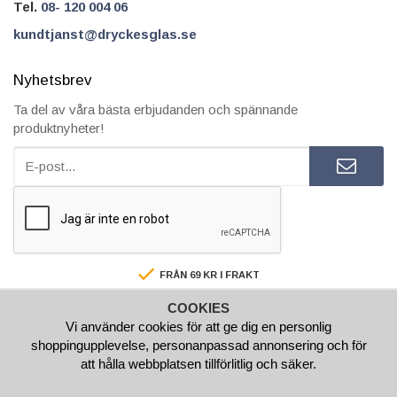
Tel.
08- 120 004 06
kundtjanst@dryckesglas.se
Nyhetsbrev
Ta del av våra bästa erbjudanden och spännande
produktnyheter!
FRÅN 69 KR I FRAKT
SÄKRA BETALNINGAR
COOKIES
FAKTURA/AVBETALNING
Vi använder cookies för att ge dig en personlig
SNABBA LEVERANSER
shoppingupplevelse, personanpassad annonsering och för
BESTÄLL INNAN 15.00 SÅ SKICKAR VI SAMMA VARDAG
att hålla webbplatsen tillförlitlig och säker.