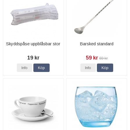
Skyddspåse uppblåsbar stor
Barsked standard
19 kr
59 kr
69 kr
Info
Köp
Info
Köp