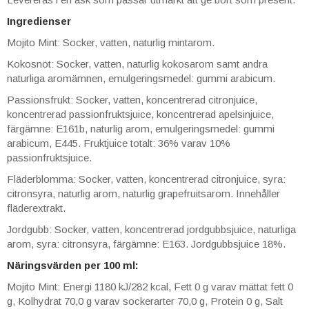
Ingredienser
Mojito Mint: Socker, vatten, naturlig mintarom.
Kokosnöt: Socker, vatten, naturlig kokosarom samt andra
naturliga aromämnen, emulgeringsmedel: gummi arabicum.
Passionsfrukt: Socker, vatten, koncentrerad citronjuice,
koncentrerad passionfruktsjuice, koncentrerad apelsinjuice,
färgämne: E161b, naturlig arom, emulgeringsmedel: gummi
arabicum, E445. Fruktjuice totalt: 36% varav 10%
passionfruktsjuice.
Fläderblomma: Socker, vatten, koncentrerad citronjuice, syra:
citronsyra, naturlig arom, naturlig grapefruitsarom. Innehåller
fläderextrakt.
Jordgubb: Socker, vatten, koncentrerad jordgubbsjuice, naturliga
arom, syra: citronsyra, färgämne: E163. Jordgubbsjuice 18%.
Näringsvärden per 100 ml:
Mojito Mint: Energi 1180 kJ/282 kcal, Fett 0 g varav mättat fett 0
g, Kolhydrat 70,0 g varav sockerarter 70,0 g, Protein 0 g, Salt