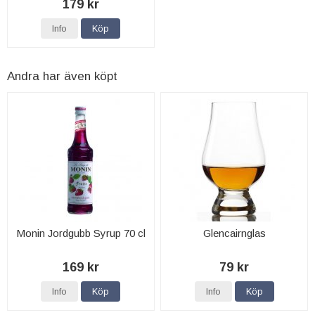
179 kr
Info
Köp
Andra har även köpt
Monin Jordgubb Syrup 70 cl
Glencairnglas
169 kr
79 kr
Info
Köp
Info
Köp