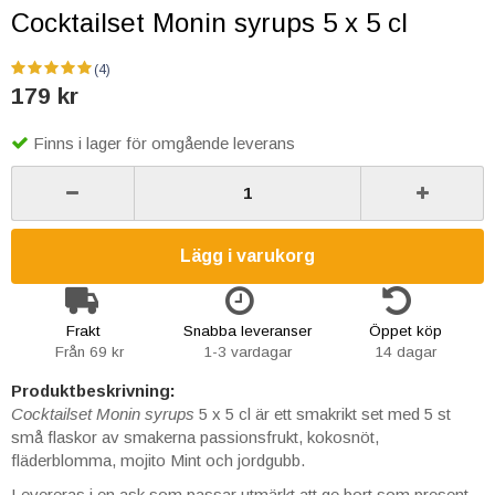
Cocktailset Monin syrups 5 x 5 cl
(4)
179 kr
Finns i lager för omgående leverans
Lägg i varukorg
Frakt
Snabba leveranser
Öppet köp
Från 69 kr
1-3 vardagar
14 dagar
Produktbeskrivning:
Cocktailset Monin syrups
5 x 5 cl är ett smakrikt set med 5 st
små flaskor av smakerna passionsfrukt, kokosnöt,
fläderblomma, mojito Mint och jordgubb.
Levereras i en ask som passar utmärkt att ge bort som present.