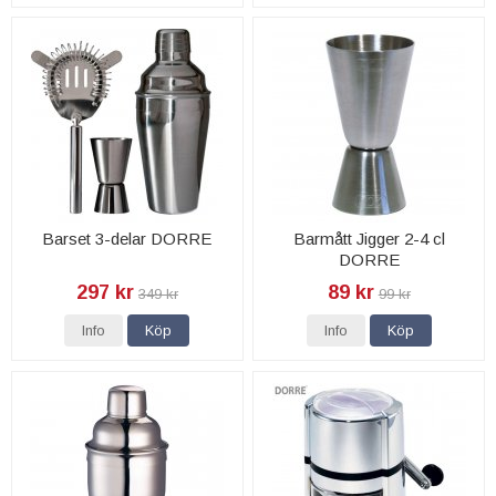
Barset 3-delar DORRE
Barmått Jigger 2-4 cl
DORRE
297 kr
89 kr
349 kr
99 kr
Info
Köp
Info
Köp