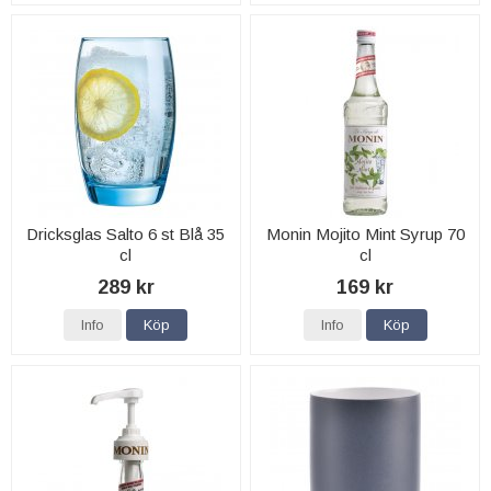
Dricksglas Salto 6 st Blå 35
Monin Mojito Mint Syrup 70
cl
cl
289 kr
169 kr
Info
Köp
Info
Köp