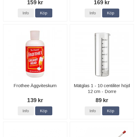
159 kr
169 kr
Info
Köp
Info
Köp
Frothee Äggviteskum
Mätglas 1 - 10 centiliter höjd
12 cm - Dorre
139 kr
89 kr
Info
Köp
Info
Köp