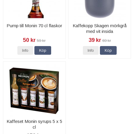
Pump till Monin 70 cl flaskor
Kaffekopp Skagen mörkgrå
med vit insida
50 kr
39 kr
59 kr
69 kr
Info
Köp
Info
Köp
Kaffeset Monin syrups 5 x 5
cl