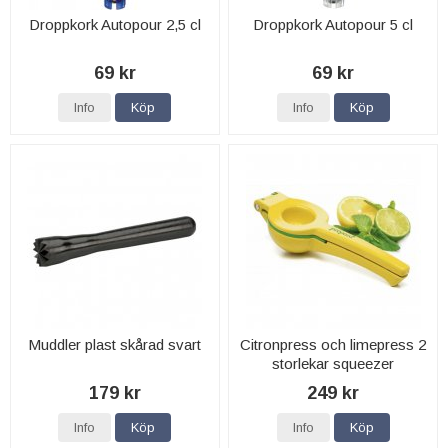
Droppkork Autopour 2,5 cl
Droppkork Autopour 5 cl
69 kr
69 kr
Info
Köp
Info
Köp
Muddler plast skårad svart
Citronpress och limepress 2
storlekar squeezer
179 kr
249 kr
Info
Köp
Info
Köp