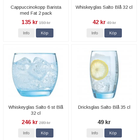
Cappuccinokopp Barista
Whiskeyglas Salto Blå 32 cl
med Fat 2 pack
135 kr
42 kr
159 kr
49 kr
Info
Köp
Info
Köp
Whiskeyglas Salto 6 st Blå
Dricksglas Salto Blå 35 cl
32 cl
246 kr
49 kr
289 kr
Info
Köp
Info
Köp